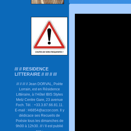
/// // RESIDENCE
LITTERAIRE // /// // ///
/// // /// // Jean DORVAL, Poète
Lorrain, est en Résidence
Littéraire, à l’Hôtel IBIS Styles
Metz Centre Gare, 23 avenue
Foch. Tél. : +33.3.87.66.81.11.
E-mail : H6854@accor.com. Il y
dédicace ses Recueils de
Poésie tous les dimanches de
9h00 à 12h30. /// / Il est publié