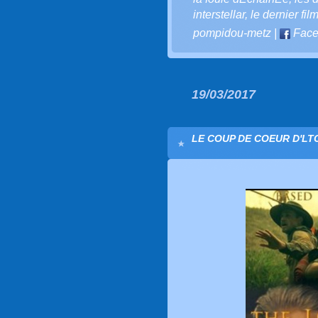
interstellar
,
le dernier fil
pompidou-metz
|
Face
19/03/2017
LE COUP DE COEUR D'LTC