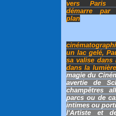
vers Paris 
démarre par
plan
cinématographi
un lac gelé, Pa
sa valise dans 
dans la lumièr
magie du Ciném
avertie de S
champêtres a
parcs ou de ca
intimes ou portr
l'Artiste et 