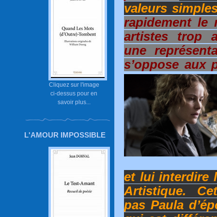
valeurs simples
rapidement le
artistes trop 
une représenta
s’oppose aux p
Cliquez sur l'image
ci-dessus pour en
savoir plus...
L'AMOUR IMPOSSIBLE
et lui interdire
Artistique. Ce
pas Paula d’ép