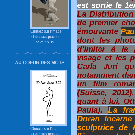
est sortie le 1
La Distribution
de premier cho
émouvante
Pau
Cliquez sur l'image
ci-dessus pour en
dont les phot
savoir plus...
d’imiter à la 
visage et les 
AU COEUR DES MOTS...
Carla Juri qu
notamment dan
un film roman
(Suisse, 2012)
quant à lui, O
Paula).
La fra
Duran incarne 
sculptrice de
Cliquez sur l'image
ci-dessus pour en