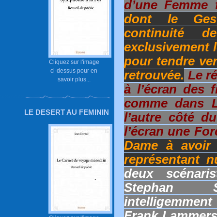
d’une Femme fr
dont le Ges
continuité 
exclusivement l
pour tendre ver
Cliquez sur l'image
ci-dessus pour en
retrouvée.
Le ré
savoir plus...
à l’écran des f
comme dans L’
LE DESERT AU FEMININ
l’autre côté d
l’écran une For
Dame à avoir f
représentant 
deux scénaris
Stephan S
intelligemmen
Frank Lammers,