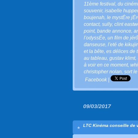
11ème festival
,
du ciném
souvenir
,
isabelle hupper
boujenah
,
le mystÈre j
contact
,
sully
,
clint east
point
,
bande annonce
,
a
l'odyssÉe
,
un film de jér
danseuse
,
l'eté de kikuji
et la bête
,
es délices de 
au tableau
,
gustav klimt
,
à voir en ce moment
,
whi
christopher nolan
,
sort l
Facebook
|
09/03/2017
LTC Kinéma conseille de vo