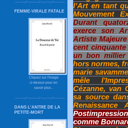
l’Art en tant 
FEMME-VIRALE FATALE
Mouvement Exp
Durant quator
exerce son Ar
Artiste Majeure
cent cinquante 
un bon millie
hors normes, fr
marie savammen
Cliquez sur l'image
mêle l'Impr
ci-dessus pour en
Cézanne, van 
savoir plus...
sa source dans
Renaissance A
DANS L'ANTRE DE LA
Postimpressio
PETITE-MORT
comme Bonnar