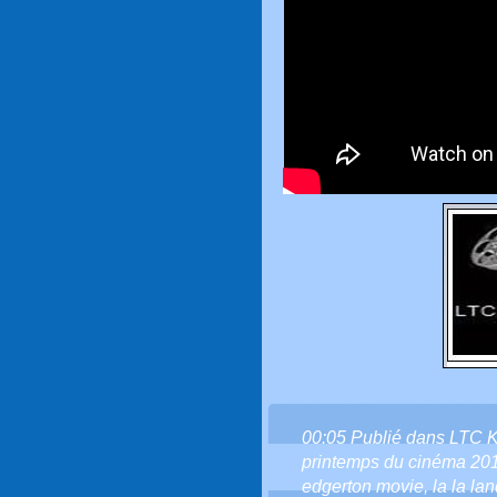
00:05 Publié dans
LTC 
printemps du cinéma 20
edgerton movie
,
la la la