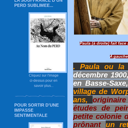
LA SOUFFRANCE D'UN
PERD SUBLIMEE...
Paula (à droite) fait face
A gauche
. Paula ou la
décembre 1900,
Cliquez sur l'image
ci-dessus pour en
en Basse-Saxe
savoir plus...
village de Wor
ans,
originair
POUR SORTIR D'UNE
études de pein
IMPASSE
petite colonie 
SENTIMENTALE
prônant
un re