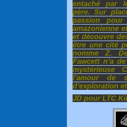
entaché par 
père. Sur pla
passion pour l
amazonienne et 
et découvre des
être une cité p
nomme Z. De 
Fawcett n’a de
mystérieuse Civ
l'amour de s
d’exploration e
JD pour LTC K