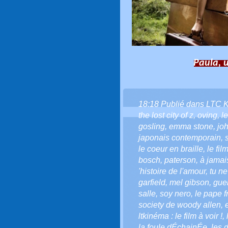
Paula, u
18:18 Publié dans
LTC 
the lost city of z
,
oving
,
le
gosling
,
emma stone
,
jo
japonais contemporain
,
le coeur en braille
,
le fi
bosch
,
paterson
,
à jamai
'histoire de l'amour
,
tu ne
garfield
,
mel gibson
,
gue
salle
,
soy nero
,
le pape f
society de woody allen
,
ltkinéma : le film à voir !
,
la foule dÉchainÉe
,
les 