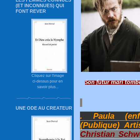
(ET INCONNUES) QUI
FONT REVER
Cliquez sur l'image
ci-dessus pour en
Son futur mari tombe
savoir plus...
UNE ODE AU CREATEUR
. Paula (enf
(Publique) Art
Christian Schw