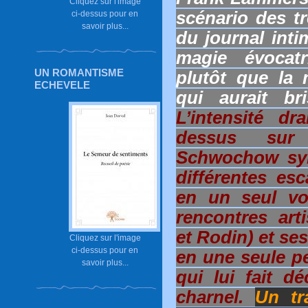
Cliquez sur l'image
scénario des t
ci-dessus pour en
savoir plus...
du journal inti
magie évocatr
UN ROMANTISME
plutôt que la 
ECHEVELE
qui aurait br
L’intensité dr
dessus sur l
Schwochow synt
différentes es
en un seul voy
rencontres art
et Rodin) et se
Cliquez sur l'image
ci-dessus pour en
en une seule pe
savoir plus...
qui lui fait d
charnel.
Un tra