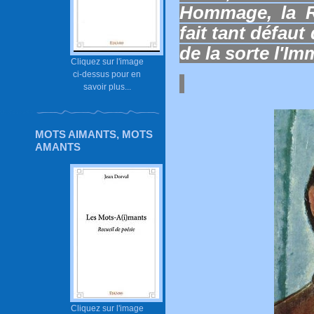
Hommage, la R
fait tant défaut
de la sorte l'Imm
Cliquez sur l'image
ci-dessus pour en
savoir plus...
MOTS AIMANTS, MOTS
AMANTS
Cliquez sur l'image