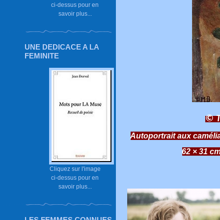
ci-dessus pour en
savoir plus...
UNE DEDICACE A LA
FEMINITE
© T
Autoportrait aux camélia
62 × 31 c
Cliquez sur l'image
ci-dessus pour en
savoir plus...
LES FEMMES CONNUES