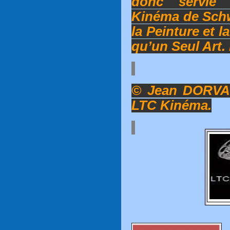
donc servie 
Kinéma de Schw
la Peinture et l
qu’un Seul Art.
© Jean DORVAL
LTC Kinéma.