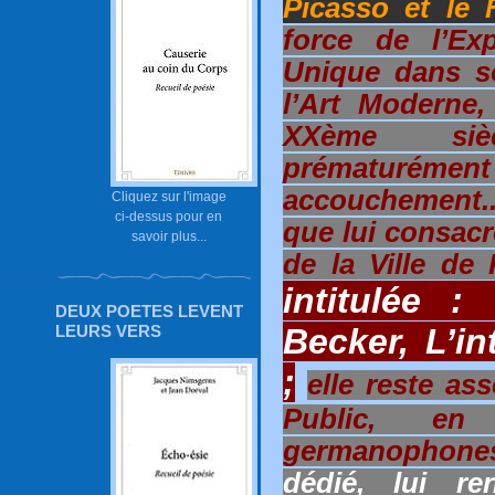
Picasso et le
force de l’E
Unique dans s
l’Art Moderne,
XXème siè
prématurément 
accouchement.
Cliquez sur l'image
ci-dessus pour en
que lui consac
savoir plus...
de la Ville de
intitulée :
DEUX POETES LEVENT
Becker, L’in
LEURS VERS
;
elle reste a
Public, e
germanophon
dédié, lui re