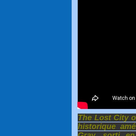
The Lost City o
historique amé
Gray, sorti en