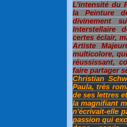
L’intensité du 
la Peinture d
divinement su
Interstellaire
certes éclair, 
Artiste Majeur
multicolore, qu
réussissant, c
faire partager 
Christian Sch
Paula, très rom
de ses lettres e
la magnifiant m
n'écrivait-elle 
passion qui excl