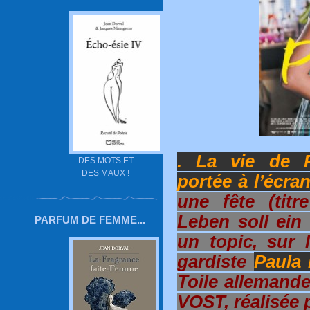
. La vie de 
DES MOTS ET
DES MAUX !
portée à l’écran
une fête (titr
Leben soll ein
PARFUM DE FEMME...
un topic, sur l
gardiste
Paula
Toile allemand
VOST, réalisée