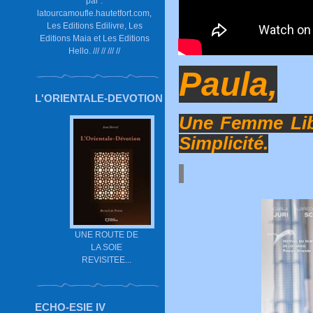
par :
latourcamoufle.hautetfort.com,
Les Editions Edilivre, Les
Editions Maia et Les Editions
Hello. /// // /// //
Paula,
L'ORIENTALE-DEVOTION
Une Femme Libr
Simplicité.
UNE ROUTE DE
LA SOIE
REVISITEE...
ECHO-ESIE IV