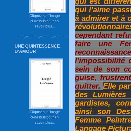
qui est différe
qui l’aime pass
Cliquez sur l'image
à admirer et à
ci-dessus pour en
révolutionnaire
savoir plus...
cependant refu
faire une F
UNE QUINTESSENCE
reconnaissance
D'AMOUR
l’impossibilité
sein de son co
guise, frustren
quitter.
Elle par
des Lumières e
gardistes, co
ainsi son Dest
Cliquez sur l'image
ci-dessus pour en
Femme Peintr
savoir plus...
Langage Pictura