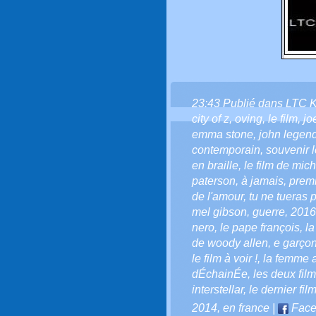
23:43 Publié dans
LTC 
city of z
,
oving
,
le film
,
jo
emma stone
,
john legen
contemporain
,
souvenir l
en braille
,
le film de mic
paterson
,
à jamais
,
premi
de l'amour
,
tu ne tueras p
mel gibson
,
guerre
,
2016
nero
,
le pape françois
,
l
de woody allen
,
e garçon
le film à voir !
,
la femme 
dÉchainÉe
,
les deux fil
interstellar
,
le dernier fil
2014
,
en france
|
Face