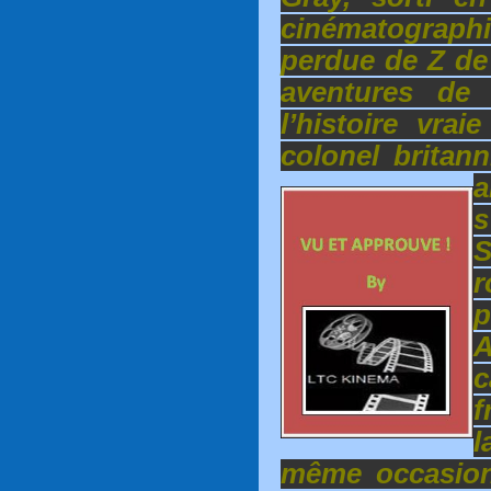
cinématograp
perdue de Z de
aventures de 
l’histoire vra
colonel britan
a
s
r
f
l
même occasion 