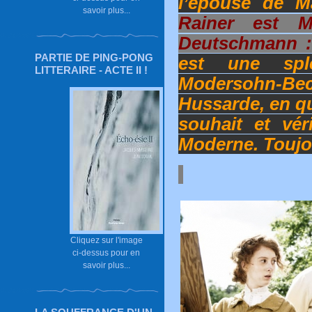
l’épouse de M
savoir plus...
Rainer est M
Deutschmann :
PARTIE DE PING-PONG
est une spl
LITTERAIRE - ACTE II !
Modersohn-Be
Hussarde, en qu
souhait et vér
Moderne. Toujo
Cliquez sur l'image
ci-dessus pour en
savoir plus...