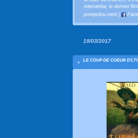
interstellar
,
le dernier fil
pompidou-metz
|
Face
19/03/2017
LE COUP DE COEUR D'LTC