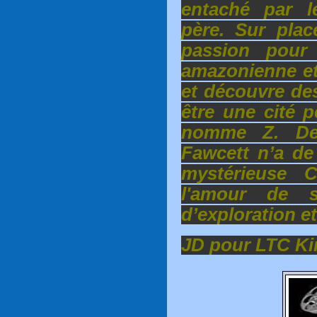
entaché par 
père. Sur pla
passion pour l
amazonienne et 
et découvre des
être une cité p
nomme Z. De 
Fawcett n’a de
mystérieuse Civ
l'amour de s
d’exploration e
JD pour LTC K