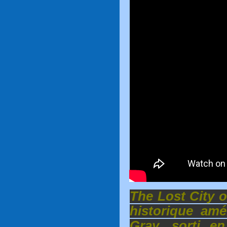
The Lost City o
historique amé
Gray, sorti en