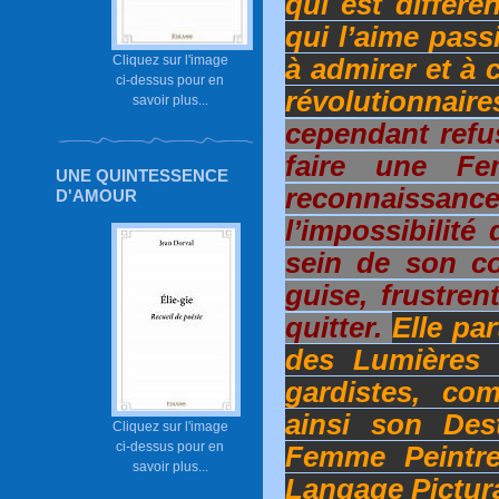
qui est différe
qui l’aime pass
Cliquez sur l'image
à admirer et à
ci-dessus pour en
révolutionnaire
savoir plus...
cependant refu
faire une F
UNE QUINTESSENCE
reconnaissance
D'AMOUR
l’impossibilité
sein de son co
guise, frustren
quitter.
Elle par
des Lumières e
gardistes, co
ainsi son Dest
Cliquez sur l'image
ci-dessus pour en
Femme Peintr
savoir plus...
Langage Pictura