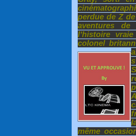
cinématograp
perdue de Z de
aventures de 
l’histoire vra
colonel britan
a
s
r
f
l
même occasion 