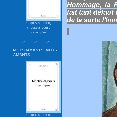
Hommage, la R
fait tant défaut
de la sorte l'Imm
Cliquez sur l'image
ci-dessus pour en
savoir plus...
MOTS AIMANTS, MOTS
AMANTS
Cliquez sur l'image