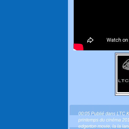
00:05 Publié dans
LTC 
printemps du cinéma 20
edgerton movie
,
la la la