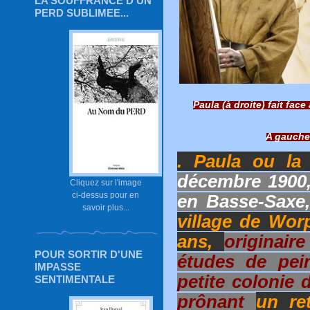
LA SOUFFRANCE D'UN
PERD SUBLIMEE...
Paula (à droite) fait face
A gauche
. Paula ou la
décembre 1900,
Cliquez sur l'image
ci-dessus pour en
en Basse-Saxe
savoir plus...
village de Wor
ans,
originair
POUR SORTIR D'UNE
études de pein
IMPASSE
petite colonie 
SENTIMENTALE
prônant
un re