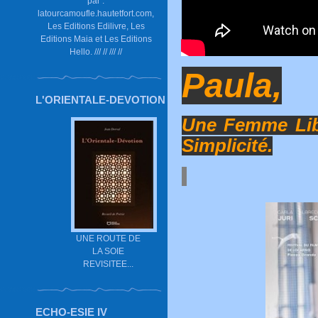
par :
latourcamoufle.hautetfort.com,
Les Editions Edilivre, Les
Editions Maia et Les Editions
Hello. /// // /// //
Paula,
L'ORIENTALE-DEVOTION
Une Femme Libr
Simplicité.
UNE ROUTE DE
LA SOIE
REVISITEE...
ECHO-ESIE IV