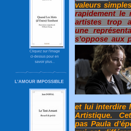
valeurs simples
rapidement le
artistes trop 
une représenta
s’oppose aux p
Cliquez sur l'image
ci-dessus pour en
savoir plus...
L'AMOUR IMPOSSIBLE
et lui interdire
Artistique. Ce
pas Paula d’ép