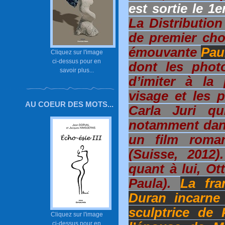
est sortie le 1
La Distribution
de premier cho
émouvante
Pau
Cliquez sur l'image
ci-dessus pour en
dont les phot
savoir plus...
d’imiter à la 
visage et les 
AU COEUR DES MOTS...
Carla Juri qu
notamment dan
un film roman
(Suisse, 2012)
quant à lui, O
Paula).
La fra
Duran incarne 
sculptrice de
Cliquez sur l'image
ci-dessus pour en