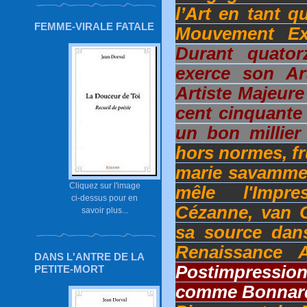
l’Art en tant 
FEMME-VIRALE FATALE
Mouvement Exp
Durant quator
exerce son Ar
Artiste Majeure
cent cinquante 
un bon millie
hors normes, fr
marie savammen
Cliquez sur l'image
mêle l'Impr
ci-dessus pour en
Cézanne, van 
savoir plus...
sa source dans
Renaissance A
DANS L'ANTRE DE LA
Postimpressio
PETITE-MORT
comme Bonnar