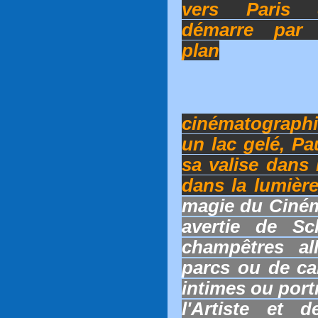
vers Paris 
démarre par
plan
cinématographi
un lac gelé, Pa
sa valise dans 
dans la lumièr
magie du Ciném
avertie de S
champêtres a
parcs ou de ca
intimes ou portr
l'Artiste et 