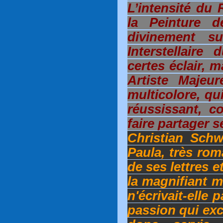
L’intensité du 
la Peinture d
divinement su
Interstellaire
certes éclair, 
Artiste Majeur
multicolore, qu
réussissant, c
faire partager 
Christian Sch
Paula, très rom
de ses lettres e
la magnifiant m
n'écrivait-elle 
passion qui excl