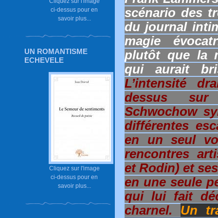
Cliquez sur l'image
scénario des t
ci-dessus pour en
savoir plus...
du journal inti
magie évocatr
UN ROMANTISME
plutôt que la 
ECHEVELE
qui aurait br
L’intensité dr
dessus sur l
Schwochow synt
différentes es
en un seul voy
rencontres art
et Rodin) et se
Cliquez sur l'image
ci-dessus pour en
en une seule pe
savoir plus...
qui lui fait d
charnel.
Un tra