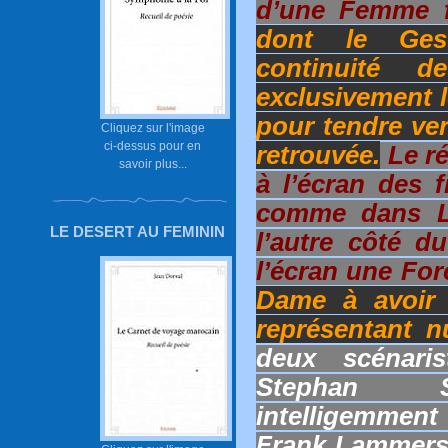
d’une Femme fr
dont le Ges
continuité 
exclusivement l
pour tendre ver
Cliquez sur l'image
ci-dessus pour en
retrouvée.
Le ré
savoir plus...
à l’écran des f
comme dans L’
LE DESERT AU FEMININ
l’autre côté d
l’écran une For
Dame à avoir f
représentant 
deux scénaris
Stephan S
intelligemmen
Frank Lammers,