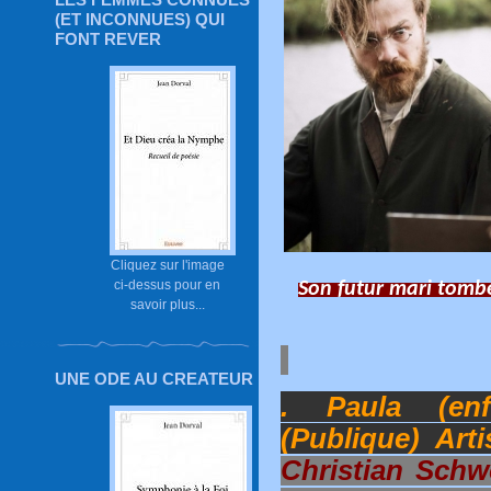
(ET INCONNUES) QUI
FONT REVER
Cliquez sur l'image
ci-dessus pour en
Son futur mari tombe
savoir plus...
UNE ODE AU CREATEUR
. Paula (enf
(Publique) Art
Christian Schw