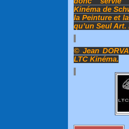
donc servie 
Kinéma de Schw
la Peinture et l
qu’un Seul Art.
© Jean DORVAL
LTC Kinéma.