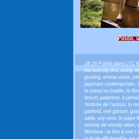
Paula, u
18:18 Publié dans
LTC 
the lost city of z
,
oving
,
le
gosling
,
emma stone
,
jo
japonais contemporain
,
le coeur en braille
,
le fi
bosch
,
paterson
,
à jamai
'histoire de l'amour
,
tu ne
garfield
,
mel gibson
,
gue
salle
,
soy nero
,
le pape f
society de woody allen
,
ltkinéma : le film à voir !
,
la foule dÉchainÉe
,
les 