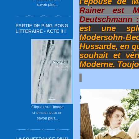
l’épouse de M
savoir plus...
Rainer est M
Deutschmann :
PARTIE DE PING-PONG
est une spl
LITTERAIRE - ACTE II !
Modersohn-Be
Hussarde, en qu
souhait et vér
Moderne. Toujo
Cliquez sur l'image
ci-dessus pour en
savoir plus...