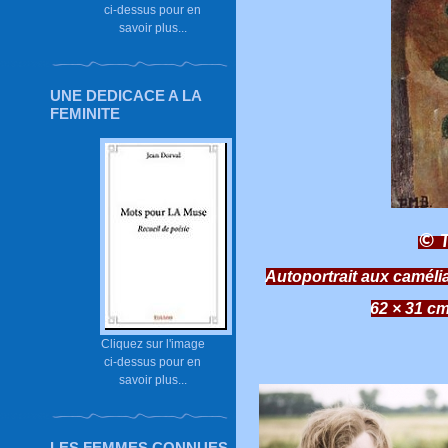
ci-dessus pour en
savoir plus...
UNE DEDICACE A LA
FEMINITE
© T
Autoportrait aux camélia
62 × 31 c
Cliquez sur l'image
ci-dessus pour en
savoir plus...
LES FEMMES CONNUES