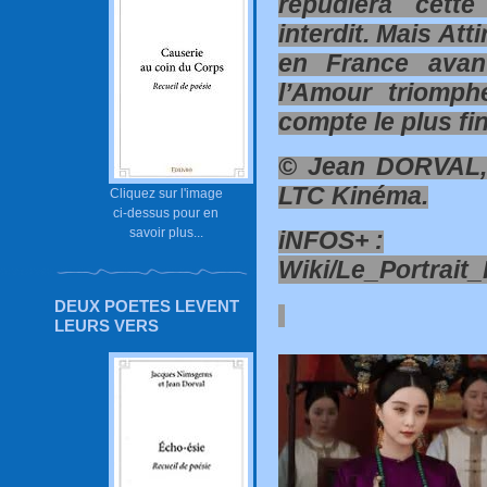
répudiera cette
interdit. Mais Atti
en France avan
l’Amour triomph
compte le plus fi
© Jean DORVAL, 
LTC Kinéma.
Cliquez sur l'image
ci-dessus pour en
savoir plus...
iNFOS+ :
Wiki/Le_Portrait_I
DEUX POETES LEVENT
LEURS VERS