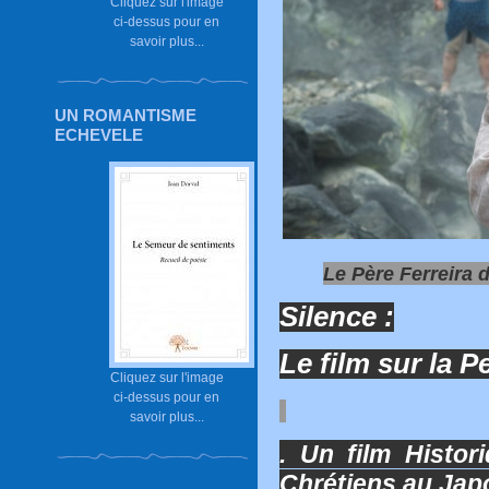
Cliquez sur l'image
ci-dessus pour en
savoir plus...
UN ROMANTISME
ECHEVELE
Le Père Ferreira d
Silence :
Le film sur la P
Cliquez sur l'image
ci-dessus pour en
savoir plus...
. Un film Histor
Chrétiens au Japo