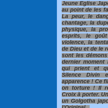
Jeune Eglise Japo
au point de les f
La peur, le dang
chantage, la dupe
physique, la pr
esprits, le go
violence, la tent
de Dieu et de le 
sont les démons
dernier moment 
qui prient et q
Silence Divin 
apparence ! Ce fi
on torture ! Il 
Croix à porter. U
un Golgotha japo
l’Original...