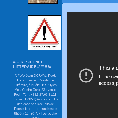
/// // RESIDENCE
LITTERAIRE // /// // ///
/// // /// // Jean DORVAL, Poète
Lorrain, est en Résidence
Littéraire, à l’Hôtel IBIS Styles
Metz Centre Gare, 23 avenue
Foch. Tél. : +33.3.87.66.81.11.
E-mail : H6854@accor.com. Il y
dédicace ses Recueils de
Poésie tous les dimanches de
9h00 à 12h30. /// / Il est publié