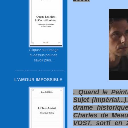
Cliquez sur l'image
ci-dessus pour en
savoir plus...
L'AMOUR IMPOSSIBLE
. Quand le Pein
Sujet (impérial...)
drame historique
Charles de Meau
VOST, sorti en 