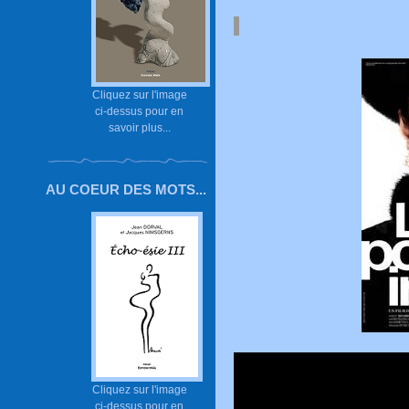
Cliquez sur l'image
ci-dessus pour en
savoir plus...
AU COEUR DES MOTS...
Cliquez sur l'image
ci-dessus pour en