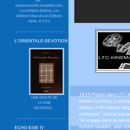
par :
latourcamoufle.hautetfort.com,
Les Editions Edilivre, Les
Editions Maia et Les Editions
Hello. /// // /// //
L'ORIENTALE-DEVOTION
19:15 Publié dans
LTC 
UNE ROUTE DE
heures sombres
,
e portrai
LA SOIE
meaux
,
e film franco-bel
REVISITEE...
promesse"
,
réalisé par p
"le voyage dans le passé
richard madden
,
alan ri
ECHO-ESIE IV