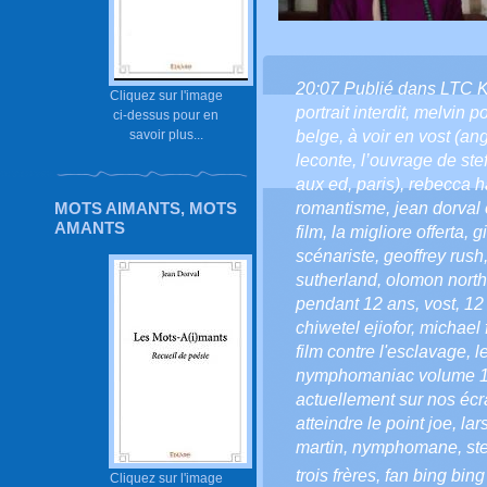
20:07 Publié dans
LTC 
Cliquez sur l'image
portrait interdit
,
melvin p
ci-dessus pour en
belge
,
à voir en vost (ang
savoir plus...
leconte
,
l’ouvrage de ste
aux ed
,
paris)
,
rebecca h
romantisme
,
jean dorval 
MOTS AIMANTS, MOTS
AMANTS
film
,
la migliore offerta
,
g
scénariste
,
geoffrey rush
sutherland
,
olomon north
pendant 12 ans
,
vost
,
12
chiwetel ejiofor
,
michael 
film contre l'esclavage
,
l
nymphomaniac volume 
actuellement sur nos éc
atteindre le point joe
,
lar
martin
,
nymphomane
,
st
trois frères
,
fan bing bing
Cliquez sur l'image