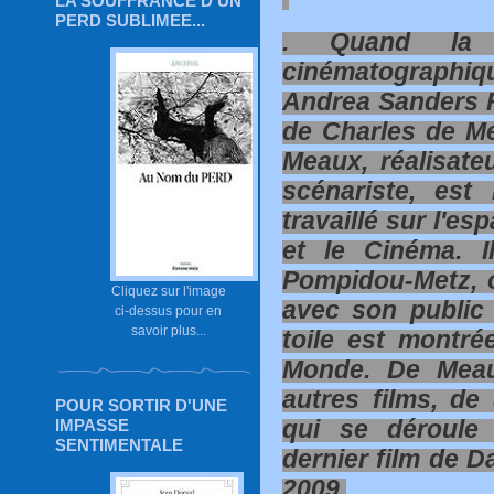
LA SOUFFRANCE D'UN
PERD SUBLIMEE...
. Quand la 
cinématographi
Andrea Sanders Fi
de Charles de Mea
Meaux, réalisate
scénariste, est
travaillé sur l'es
et le Cinéma. 
Pompidou-Metz, o
Cliquez sur l'image
avec son public
ci-dessus pour en
savoir plus...
toile est montr
Monde. De Meaux
autres films, de 
POUR SORTIR D'UNE
qui se déroule
IMPASSE
SENTIMENTALE
dernier film de D
2009.