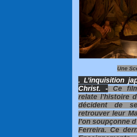
Une Scè
. L’inquisition j
Christ. -
Ce film
relate l’histoire
décident de s
retrouver leur Ma
l’on soupçonne d’a
Ferreira. Ce dern