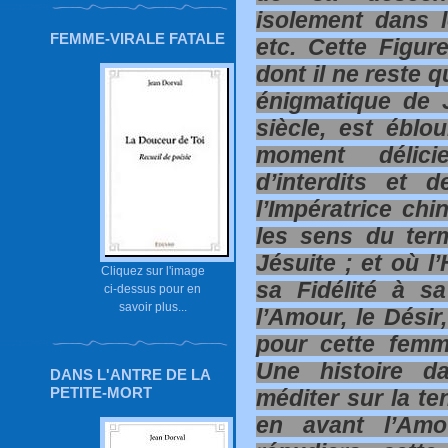
isolement dans le
FEMME-VIRALE FATALE
etc. Cette Figur
dont il ne reste q
énigmatique de 
siècle, est éblo
moment délici
d’interdits et 
l’Impératrice chi
les sens du ter
Jésuite ; et où l
Cliquez sur l'image
sa Fidélité à sa
ci-dessus pour en
savoir plus...
l’Amour, le Désir
pour cette femm
Une histoire da
DANS L'ANTRE DE LA
PETITE-MORT
méditer sur la te
en avant l’Amo