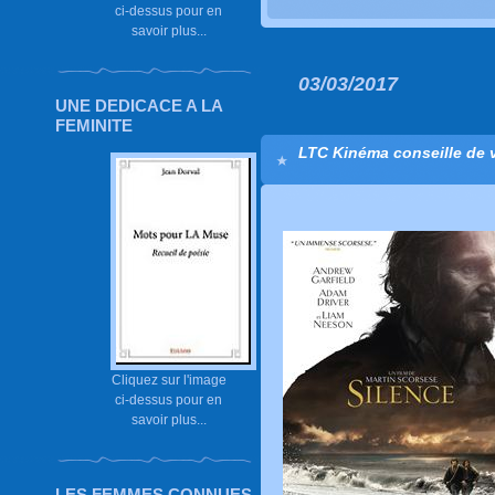
ci-dessus pour en
savoir plus...
03/03/2017
UNE DEDICACE A LA
FEMINITE
LTC Kinéma conseille de vo
Cliquez sur l'image
ci-dessus pour en
savoir plus...
LES FEMMES CONNUES