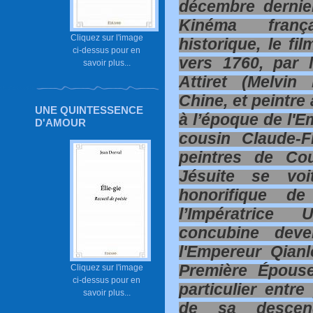
décembre dernie
Kinéma franç
Cliquez sur l'image
historique, le fi
ci-dessus pour en
vers 1760, par 
savoir plus...
Attiret (Melvi
Chine, et peintre
UNE QUINTESSENCE
à l’époque de l'E
D'AMOUR
cousin Claude-F
peintres de Co
Jésuite se voi
honorifique de
l’Impératrice 
concubine dev
l'Empereur Qian
Première Épouse
Cliquez sur l'image
ci-dessus pour en
particulier entr
savoir plus...
de sa descenda