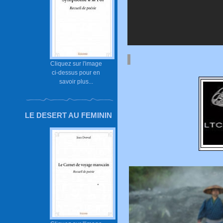
Cliquez sur l'image
ci-dessus pour en
savoir plus...
LE DESERT AU FEMININ