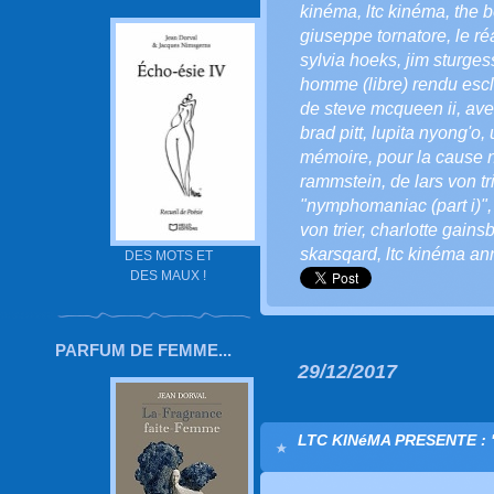
kinéma
,
ltc kinéma
,
the b
giuseppe tornatore
,
le ré
sylvia hoeks
,
jim sturges
homme (libre) rendu esc
de steve mcqueen ii
,
ave
brad pitt
,
lupita nyong'o
,
mémoire
,
pour la cause 
rammstein
,
de lars von tr
"nymphomaniac (part i)"
von trier
,
charlotte gains
skarsqard
,
ltc kinéma an
DES MOTS ET
DES MAUX !
PARFUM DE FEMME...
29/12/2017
LTC KINéMA PRESENTE : "Le