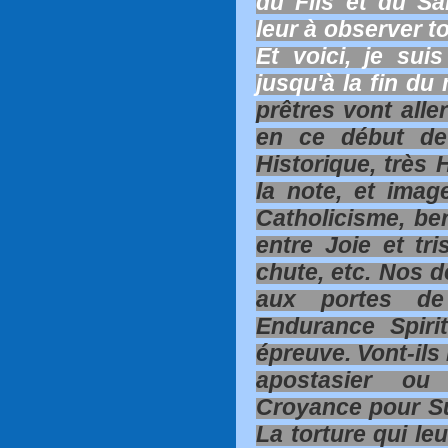
du Fils et du Sai
leur à observer to
Et voici, je sui
jusqu'à la fin du 
prêtres vont alle
en ce début de
Historique, très 
la note, et imag
Catholicisme, ber
entre Joie et tr
chute, etc. Nos 
aux portes de 
Endurance Spiri
épreuve. Vont-ils 
apostasier ou
Croyance pour Su
La torture qui leu