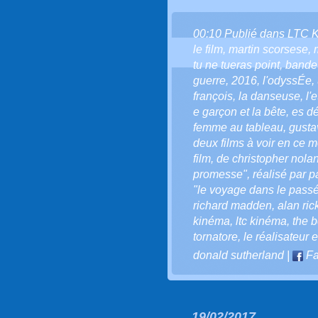
00:10 Publié dans
LTC 
le film
,
martin scorsese
,
tu ne tueras point
,
bande
guerre
,
2016
,
l'odyssÉe
,
françois
,
la danseuse
,
l'
e garçon et la bête
,
es dé
femme au tableau
,
gusta
deux films à voir en ce 
film
,
de christopher nola
promesse"
,
réalisé par p
"le voyage dans le passé
richard madden
,
alan ri
kinéma
,
ltc kinéma
,
the b
tornatore
,
le réalisateur 
donald sutherland
|
Fa
19/02/2017