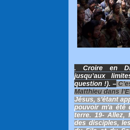
. Croire en Di
jusqu’aux limit
question !). –
C’es
Matthieu dans l’
Jésus, s'étant app
pouvoir m'a été 
terre. 19- Allez,
des disciples, l