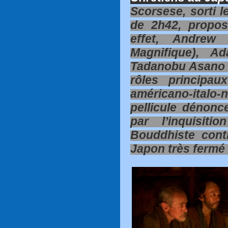
Scorsese, sorti l
de 2h42, propos
effet, Andrew
Magnifique), A
Tadanobu Asano e
rôles principau
américano-ital
pellicule dénonc
par l’inquisiti
Bouddhiste cont
Japon très fermé 