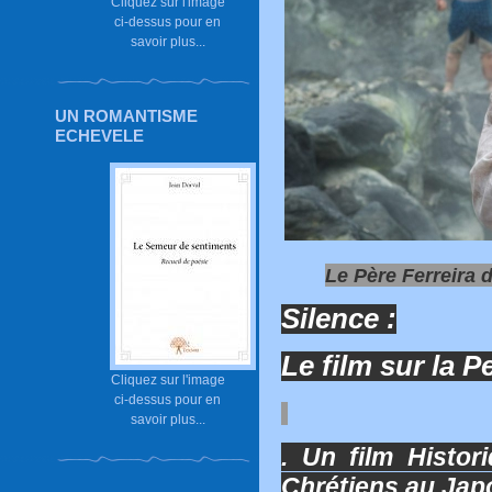
Cliquez sur l'image
ci-dessus pour en
savoir plus...
UN ROMANTISME
ECHEVELE
Le Père Ferreira d
Silence :
Le film sur la P
Cliquez sur l'image
ci-dessus pour en
savoir plus...
. Un film Histor
Chrétiens au Japo