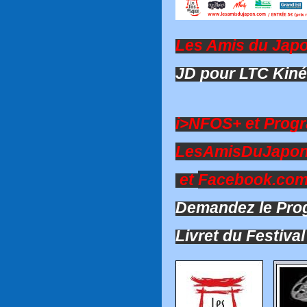
Les Amis du Japo
JD pour LTC Kin
i>NFOS+ et Progr
LesAmisDuJapo
et
Facebook.co
Demandez le Pro
Livret du Festiva