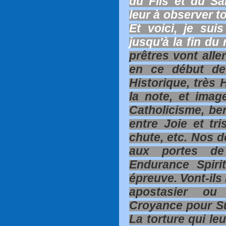
du Fils et du Sai
leur à observer to
Et voici, je sui
jusqu'à la fin du 
prêtres vont alle
en ce début de
Historique, très 
la note, et imag
Catholicisme, ber
entre Joie et tr
chute, etc. Nos 
aux portes de 
Endurance Spiri
épreuve. Vont-ils 
apostasier ou
Croyance pour Su
La torture qui leu