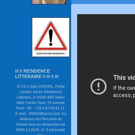
/// // RESIDENCE
LITTERAIRE // /// // ///
/// // /// // Jean DORVAL, Poète
Lorrain, est en Résidence
Littéraire, à l’Hôtel IBIS Styles
Metz Centre Gare, 23 avenue
Foch. Tél. : +33.3.87.66.81.11.
E-mail : H6854@accor.com. Il y
dédicace ses Recueils de
Poésie tous les dimanches de
9h00 à 12h30. /// / Il est publié