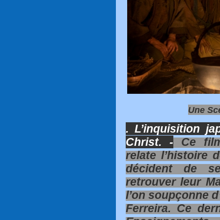
Une Scè
. L’inquisition j
Christ. -
Ce film
relate l’histoire
décident de s
retrouver leur Ma
l’on soupçonne d’a
Ferreira. Ce dern