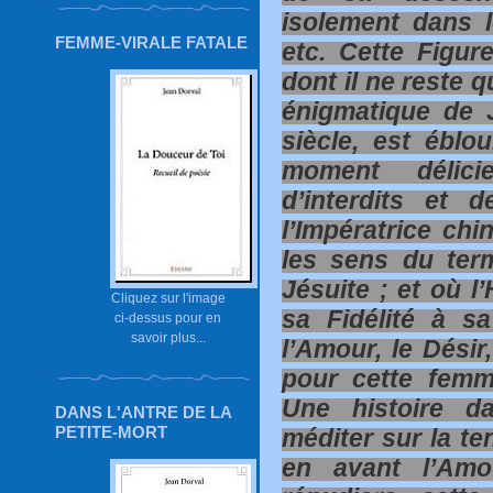
isolement dans le
FEMME-VIRALE FATALE
etc. Cette Figur
dont il ne reste q
énigmatique de 
siècle, est éblo
moment délici
d’interdits et 
l’Impératrice chi
les sens du ter
Jésuite ; et où l
Cliquez sur l'image
sa Fidélité à sa
ci-dessus pour en
savoir plus...
l’Amour, le Désir
pour cette femm
Une histoire da
DANS L'ANTRE DE LA
PETITE-MORT
méditer sur la te
en avant l’Amo