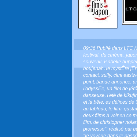
09:36 Publié dans
LTC 
festival
,
du cinéma
,
japo
souvenir
,
isabelle hupper
boujenah
,
le mystÈre j
contact
,
sully
,
clint east
point
,
bande annonce
,
a
l'odyssÉe
,
un film de jér
danseuse
,
l'eté de kikuji
et la bête
,
es délices de 
au tableau
,
le film
,
gustav
deux films à voir en ce 
film
,
de christopher nola
promesse"
,
réalisé par p
"le voyage dans le passé