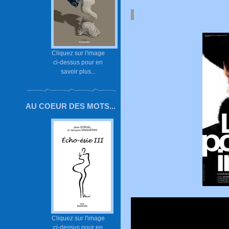
Cliquez sur l'image
ci-dessus pour en
savoir plus...
AU COEUR DES MOTS...
Cliquez sur l'image
ci-dessus pour en