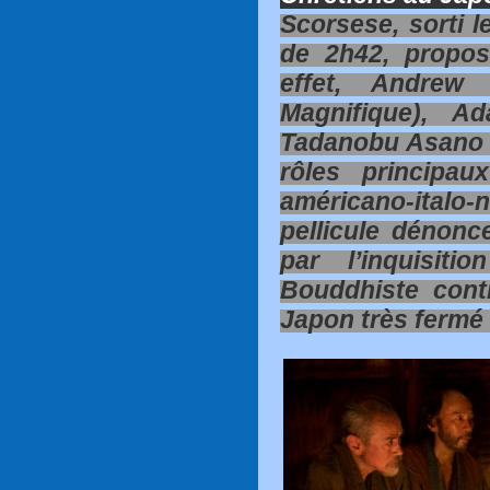
Scorsese, sorti l
de 2h42, propos
effet, Andrew
Magnifique), A
Tadanobu Asano e
rôles principau
américano-ital
pellicule dénonc
par l’inquisiti
Bouddhiste cont
Japon très fermé 