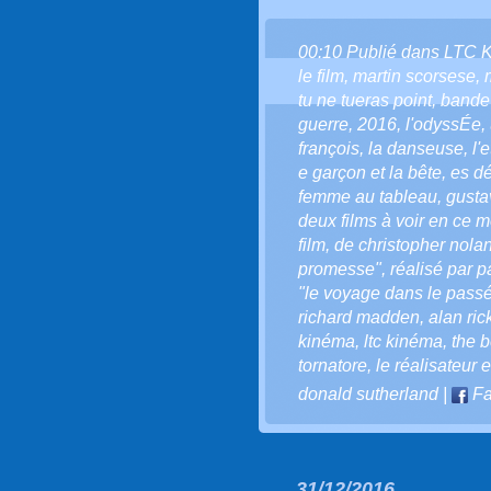
00:10 Publié dans
LTC 
le film
,
martin scorsese
,
tu ne tueras point
,
bande
guerre
,
2016
,
l'odyssÉe
,
françois
,
la danseuse
,
l'
e garçon et la bête
,
es dé
femme au tableau
,
gusta
deux films à voir en ce 
film
,
de christopher nola
promesse"
,
réalisé par p
"le voyage dans le passé
richard madden
,
alan ri
kinéma
,
ltc kinéma
,
the b
tornatore
,
le réalisateur 
donald sutherland
|
Fa
31/12/2016