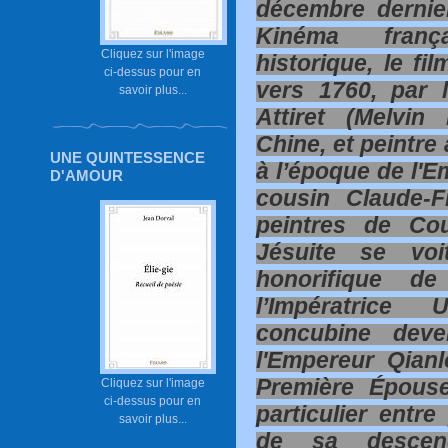
décembre dernie
Kinéma franç
Cliquez sur l'image
historique, le fi
ci-dessus pour en
vers 1760, par 
savoir plus...
Attiret (Melvi
Chine, et peintre
UNE QUINTESSENCE
à l’époque de l'E
D'AMOUR
cousin Claude-F
peintres de Co
Jésuite se voi
honorifique de
l’Impératrice 
concubine dev
l'Empereur Qian
Première Épouse
Cliquez sur l'image
ci-dessus pour en
particulier entr
savoir plus...
de sa descenda