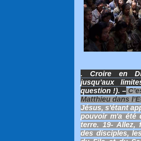
. Croire en Di
jusqu’aux limit
question !). –
C’es
Matthieu dans l’
Jésus, s'étant app
pouvoir m'a été 
terre. 19- Allez,
des disciples, l