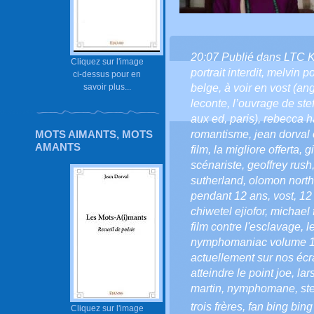
20:07 Publié dans
LTC 
Cliquez sur l'image
portrait interdit
,
melvin p
ci-dessus pour en
belge
,
à voir en vost (ang
savoir plus...
leconte
,
l’ouvrage de ste
aux ed
,
paris)
,
rebecca h
romantisme
,
jean dorval 
MOTS AIMANTS, MOTS
AMANTS
film
,
la migliore offerta
,
g
scénariste
,
geoffrey rush
sutherland
,
olomon north
pendant 12 ans
,
vost
,
12
chiwetel ejiofor
,
michael 
film contre l'esclavage
,
l
nymphomaniac volume 
actuellement sur nos éc
atteindre le point joe
,
lar
martin
,
nymphomane
,
st
trois frères
,
fan bing bing
Cliquez sur l'image