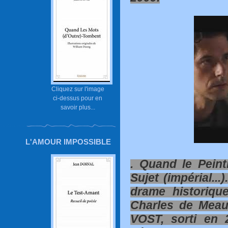
Cliquez sur l'image
ci-dessus pour en
savoir plus...
L'AMOUR IMPOSSIBLE
. Quand le Pein
Sujet (impérial...)
drame historique
Charles de Meau
VOST, sorti en 