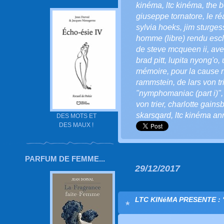
kinéma
,
ltc kinéma
,
the b
giuseppe tornatore
,
le ré
sylvia hoeks
,
jim sturges
homme (libre) rendu esc
de steve mcqueen ii
,
ave
brad pitt
,
lupita nyong'o
,
mémoire
,
pour la cause 
rammstein
,
de lars von tr
"nymphomaniac (part i)"
von trier
,
charlotte gains
skarsqard
,
ltc kinéma an
DES MOTS ET
DES MAUX !
PARFUM DE FEMME...
29/12/2017
LTC KINéMA PRESENTE : "Le