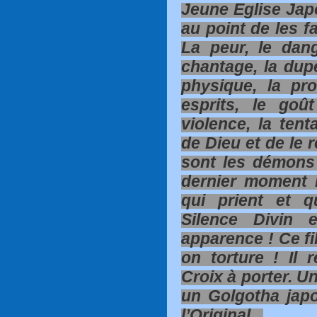
Jeune Eglise Japo
au point de les f
La peur, le dang
chantage, la dupe
physique, la pr
esprits, le go
violence, la tent
de Dieu et de le 
sont les démons
dernier moment 
qui prient et q
Silence Divin 
apparence ! Ce fi
on torture ! Il 
Croix à porter. U
un Golgotha japo
l’Original...