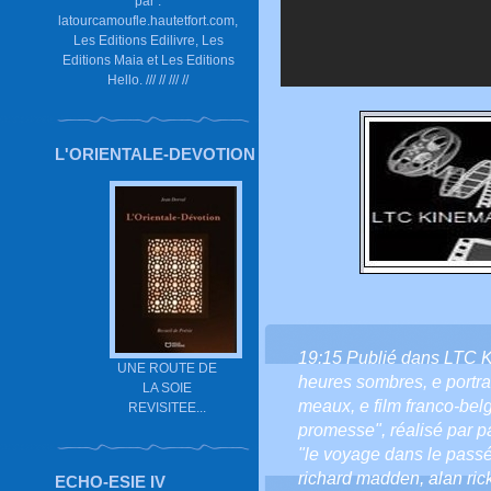
par :
latourcamoufle.hautetfort.com,
Les Editions Edilivre, Les
Editions Maia et Les Editions
Hello. /// // /// //
L'ORIENTALE-DEVOTION
19:15 Publié dans
LTC 
UNE ROUTE DE
heures sombres
,
e portrai
LA SOIE
meaux
,
e film franco-bel
REVISITEE...
promesse"
,
réalisé par p
"le voyage dans le passé
richard madden
,
alan ri
ECHO-ESIE IV