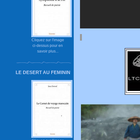
Cliquez sur l'image
ci-dessus pour en
savoir plus...
LE DESERT AU FEMININ