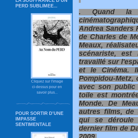
LA SOUFFRANCE D'UN
PERD SUBLIMEE...
. Quand la 
cinématographi
Andrea Sanders Fi
de Charles de Mea
Meaux, réalisate
scénariste, est
travaillé sur l'es
et le Cinéma. 
Pompidou-Metz, o
Cliquez sur l'image
avec son public
ci-dessus pour en
savoir plus...
toile est montr
Monde. De Meaux
autres films, de 
POUR SORTIR D'UNE
qui se déroule
IMPASSE
SENTIMENTALE
dernier film de D
2009.