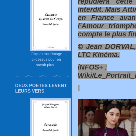
répudiera cette
interdit. Mais Atti
en France avan
l’Amour triomph
compte le plus fi
© Jean DORVAL, 
LTC Kinéma.
Cliquez sur l'image
ci-dessus pour en
savoir plus...
iNFOS+ :
Wiki/Le_Portrait_I
DEUX POETES LEVENT
LEURS VERS