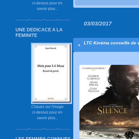
ci-dessus pour en
savoir plus...
03/03/2017
UNE DEDICACE A LA
FEMINITE
LTC Kinéma conseille de vo
Cliquez sur l'image
ci-dessus pour en
savoir plus...
LES FEMMES CONNUES