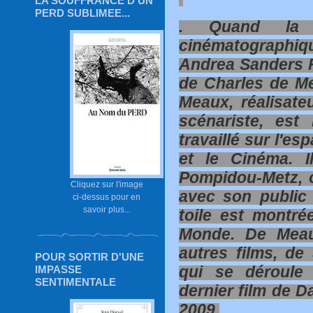
LA SOUFFRANCE D'UN
PERD SUBLIMEE...
. Quand la 
cinématographi
Andrea Sanders Fi
de Charles de Mea
Meaux, réalisate
scénariste, est
travaillé sur l'es
et le Cinéma. 
Pompidou-Metz, o
Cliquez sur l'image
avec son public
ci-dessus pour en
savoir plus...
toile est montr
Monde. De Meaux
autres films, de 
POUR SORTIR D'UNE
qui se déroule
IMPASSE
SENTIMENTALE
dernier film de D
2009.