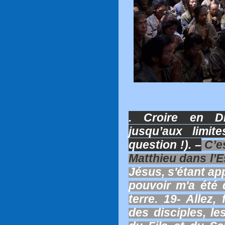
. Croire en Di
jusqu’aux limit
question !). –
C’es
Matthieu dans l’
Jésus, s'étant app
pouvoir m'a été 
terre. 19- Allez,
des disciples, l