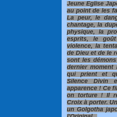
Jeune Eglise Japo
au point de les f
La peur, le dang
chantage, la dupe
physique, la pr
esprits, le go
violence, la tent
de Dieu et de le 
sont les démons
dernier moment 
qui prient et q
Silence Divin 
apparence ! Ce fi
on torture ! Il 
Croix à porter. U
un Golgotha japo
l’Original...