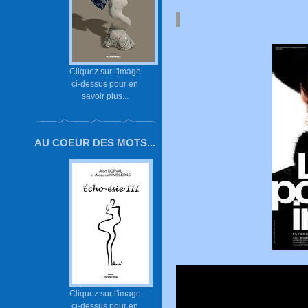
Cliquez sur l'image
ci-dessus pour en
savoir plus...
AU COEUR DES MOTS...
Cliquez sur l'image
ci-dessus pour en