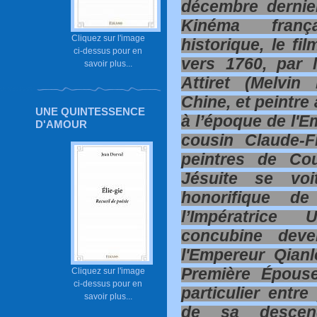
décembre dernie
Kinéma franç
Cliquez sur l'image
historique, le fi
ci-dessus pour en
vers 1760, par 
savoir plus...
Attiret (Melvi
Chine, et peintre
UNE QUINTESSENCE
à l’époque de l'E
D'AMOUR
cousin Claude-F
peintres de Co
Jésuite se voi
honorifique de
l’Impératrice 
concubine dev
l'Empereur Qian
Première Épouse
Cliquez sur l'image
ci-dessus pour en
particulier entr
savoir plus...
de sa descenda