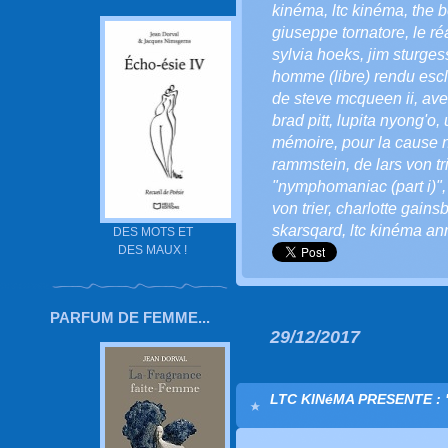
kinéma
,
ltc kinéma
,
the b
giuseppe tornatore
,
le ré
sylvia hoeks
,
jim sturges
homme (libre) rendu esc
de steve mcqueen ii
,
ave
brad pitt
,
lupita nyong'o
,
mémoire
,
pour la cause 
rammstein
,
de lars von tr
"nymphomaniac (part i)"
von trier
,
charlotte gains
skarsqard
,
ltc kinéma an
DES MOTS ET
DES MAUX !
PARFUM DE FEMME...
29/12/2017
LTC KINéMA PRESENTE : "Le