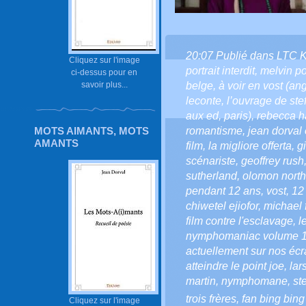
20:07 Publié dans
LTC 
Cliquez sur l'image
portrait interdit
,
melvin p
ci-dessus pour en
belge
,
à voir en vost (ang
savoir plus...
leconte
,
l’ouvrage de ste
aux ed
,
paris)
,
rebecca h
romantisme
,
jean dorval 
MOTS AIMANTS, MOTS
AMANTS
film
,
la migliore offerta
,
g
scénariste
,
geoffrey rush
sutherland
,
olomon north
pendant 12 ans
,
vost
,
12
chiwetel ejiofor
,
michael 
film contre l'esclavage
,
l
nymphomaniac volume 
actuellement sur nos éc
atteindre le point joe
,
lar
martin
,
nymphomane
,
st
trois frères
,
fan bing bing
Cliquez sur l'image