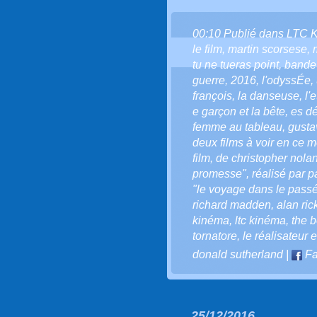
00:10 Publié dans
LTC 
le film
,
martin scorsese
,
tu ne tueras point
,
bande
guerre
,
2016
,
l'odyssÉe
,
françois
,
la danseuse
,
l'
e garçon et la bête
,
es dé
femme au tableau
,
gusta
deux films à voir en ce 
film
,
de christopher nola
promesse"
,
réalisé par p
"le voyage dans le passé
richard madden
,
alan ri
kinéma
,
ltc kinéma
,
the b
tornatore
,
le réalisateur 
donald sutherland
|
Fa
25/12/2016