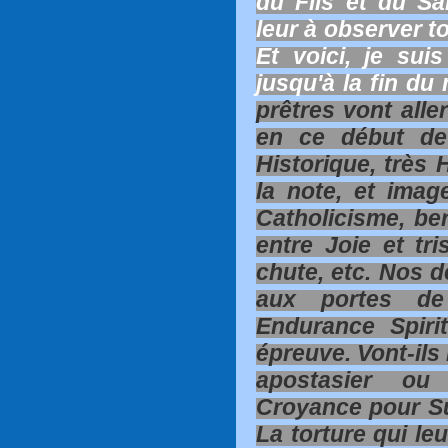
du Fils et du Sai
leur à observer to
Et voici, je sui
jusqu'à la fin du 
prêtres vont alle
en ce début de
Historique, très 
la note, et imag
Catholicisme, ber
entre Joie et tr
chute, etc. Nos 
aux portes de 
Endurance Spiri
épreuve. Vont-ils 
apostasier ou
Croyance pour Su
La torture qui leu