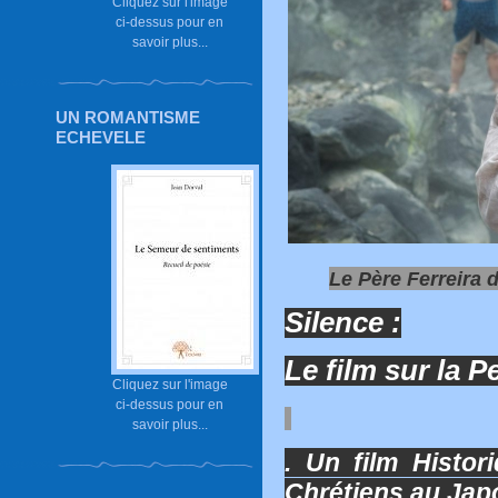
Cliquez sur l'image
ci-dessus pour en
savoir plus...
UN ROMANTISME
ECHEVELE
Le Père Ferreira d
Silence :
Le film sur la P
Cliquez sur l'image
ci-dessus pour en
savoir plus...
. Un film Histor
Chrétiens au Japo