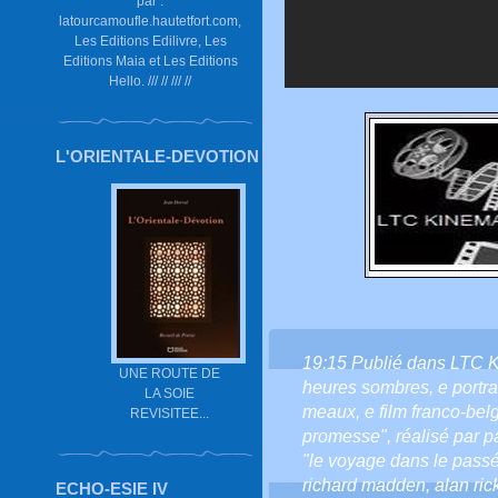
par :
latourcamoufle.hautetfort.com,
Les Editions Edilivre, Les
Editions Maia et Les Editions
Hello. /// // /// //
L'ORIENTALE-DEVOTION
19:15 Publié dans
LTC 
UNE ROUTE DE
heures sombres
,
e portrai
LA SOIE
meaux
,
e film franco-bel
REVISITEE...
promesse"
,
réalisé par p
"le voyage dans le passé
richard madden
,
alan ri
ECHO-ESIE IV