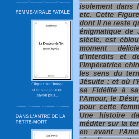
isolement dans le
FEMME-VIRALE FATALE
etc. Cette Figur
dont il ne reste q
énigmatique de 
siècle, est éblo
moment délici
d’interdits et 
l’Impératrice chi
les sens du ter
Jésuite ; et où l
Cliquez sur l'image
sa Fidélité à sa
ci-dessus pour en
savoir plus...
l’Amour, le Désir
pour cette femm
Une histoire da
DANS L'ANTRE DE LA
PETITE-MORT
méditer sur la te
en avant l’Amo