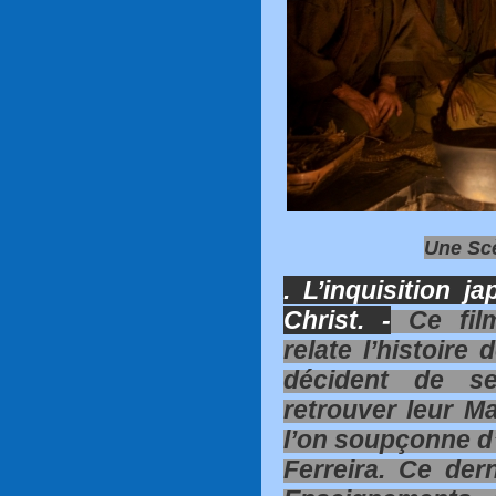
Une Scè
. L’inquisition j
Christ. -
Ce film
relate l’histoire
décident de s
retrouver leur Ma
l’on soupçonne d’a
Ferreira. Ce dern