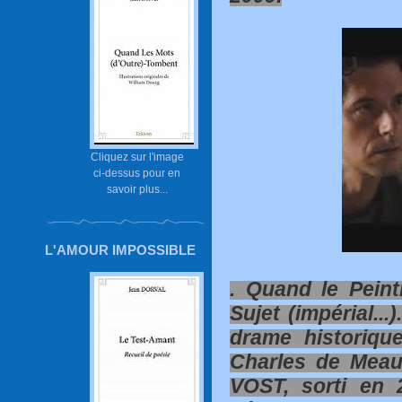
Cliquez sur l'image
ci-dessus pour en
savoir plus...
L'AMOUR IMPOSSIBLE
. Quand le Pein
Sujet (impérial...)
drame historique
Charles de Meau
VOST, sorti en 