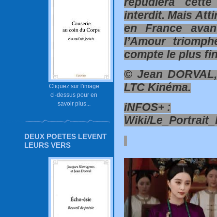
répudiera cette
interdit. Mais Atti
en France avan
l’Amour triomph
compte le plus fi
© Jean DORVAL, 
LTC Kinéma.
Cliquez sur l'image
ci-dessus pour en
savoir plus...
iNFOS+ :
Wiki/Le_Portrait_I
DEUX POETES LEVENT
LEURS VERS