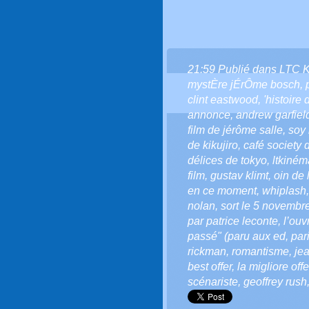
21:59 Publié dans
LTC 
mystÈre jÉrÔme bosch
,
clint eastwood
,
'histoire 
annonce
,
andrew garfiel
film de jérôme salle
,
soy
de kikujiro
,
café society 
délices de tokyo
,
ltkinéma
film
,
gustav klimt
,
oin de
en ce moment
,
whiplash
nolan
,
sort le 5 novembr
par patrice leconte
,
l’ouv
passé" (paru aux ed
,
par
rickman
,
romantisme
,
jea
best offer
,
la migliore offe
scénariste
,
geoffrey rush