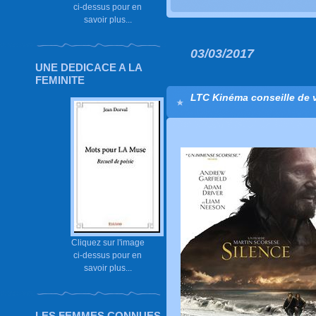
ci-dessus pour en
savoir plus...
03/03/2017
UNE DEDICACE A LA
FEMINITE
LTC Kinéma conseille de vo
Cliquez sur l'image
ci-dessus pour en
savoir plus...
LES FEMMES CONNUES