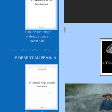
Cliquez sur l'image
ci-dessus pour en
savoir plus...
LE DESERT AU FEMININ