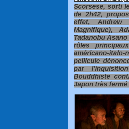
Scorsese, sorti l
de 2h42, propos
effet, Andrew
Magnifique), A
Tadanobu Asano e
rôles principau
américano-ital
pellicule dénonc
par l’inquisiti
Bouddhiste cont
Japon très fermé 