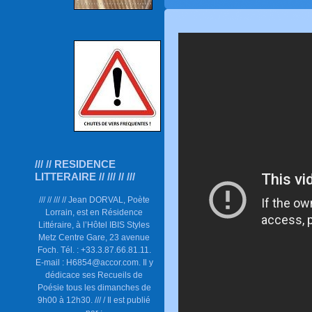
/// // RESIDENCE
LITTERAIRE // /// // ///
/// // /// // Jean DORVAL, Poète
Lorrain, est en Résidence
Littéraire, à l’Hôtel IBIS Styles
Metz Centre Gare, 23 avenue
Foch. Tél. : +33.3.87.66.81.11.
E-mail : H6854@accor.com. Il y
dédicace ses Recueils de
Poésie tous les dimanches de
9h00 à 12h30. /// / Il est publié