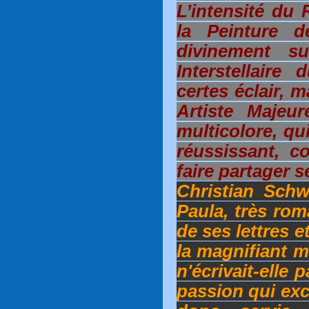
L’intensité du 
la Peinture d
divinement su
Interstellaire
certes éclair, 
Artiste Majeur
multicolore, qu
réussissant, c
faire partager 
Christian Sch
Paula, très rom
de ses lettres e
la magnifiant m
n'écrivait-elle 
passion qui excl