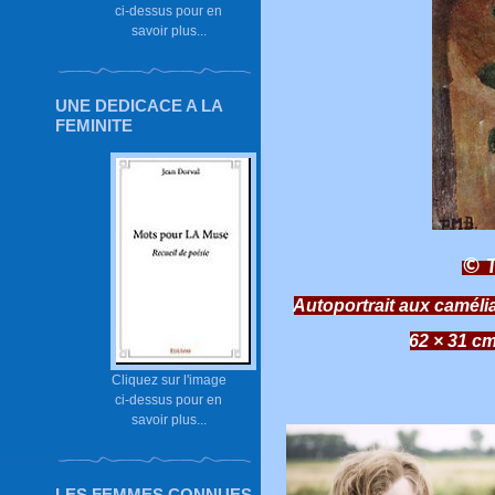
ci-dessus pour en
savoir plus...
UNE DEDICACE A LA
FEMINITE
© T
Autoportrait aux camélia
62 × 31 c
Cliquez sur l'image
ci-dessus pour en
savoir plus...
LES FEMMES CONNUES