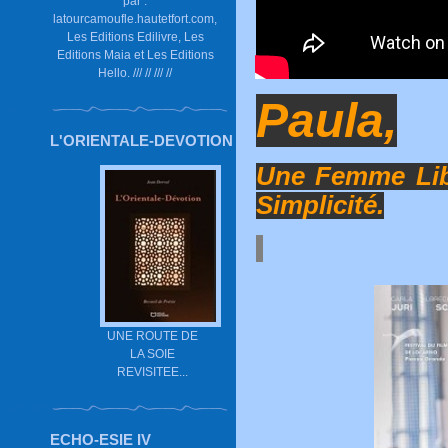
par :
latourcamoufle.hautetfort.com,
Les Editions Edilivre, Les
Editions Maia et Les Editions
Hello. /// // /// //
Paula,
L'ORIENTALE-DEVOTION
Une Femme Libr
Simplicité.
UNE ROUTE DE
LA SOIE
REVISITEE...
ECHO-ESIE IV