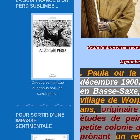
LA SOUFFRANCE D'UN
PERD SUBLIMEE...
Paula (à droite) fait face
A gauche
. Paula ou la
décembre 1900,
Cliquez sur l'image
ci-dessus pour en
en Basse-Saxe
savoir plus...
village de Wor
ans,
originair
POUR SORTIR D'UNE
études de pein
IMPASSE
petite colonie 
SENTIMENTALE
prônant
un re