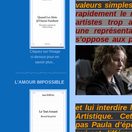
valeurs simples
rapidement le
artistes trop 
une représenta
s’oppose aux p
Cliquez sur l'image
ci-dessus pour en
savoir plus...
L'AMOUR IMPOSSIBLE
et lui interdire
Artistique. Ce
pas Paula d’ép