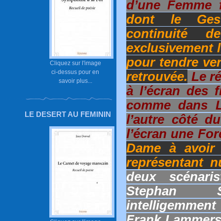
d’une Femme fr
dont le Ges
continuité 
exclusivement l
pour tendre ver
Cliquez sur l'image
ci-dessus pour en
retrouvée.
Le ré
savoir plus...
à l’écran des f
comme dans L’
LE DESERT AU FEMININ
l’autre côté d
l’écran une For
Dame à avoir f
représentant 
deux scénaris
Stephan S
intelligemmen
Frank Lammers,