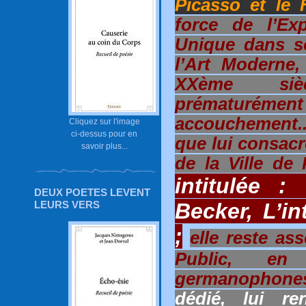
Picasso et le
force de l’E
Unique dans s
l’Art Moderne,
XXème siè
prématurément 
accouchement.
Cliquez sur l'image
ci-dessus pour en
que lui consac
savoir plus...
de la Ville de
intitulée :
DEUX POETES LEVENT
Becker, L’in
LEURS VERS
;
elle reste a
Public, e
germanophon
dédié, lui re