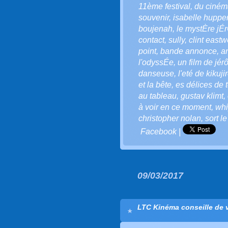
11ème festival
,
du ciném
souvenir
,
isabelle hupper
boujenah
,
le mystÈre j
contact
,
sully
,
clint east
point
,
bande annonce
,
a
l'odyssÉe
,
un film de jér
danseuse
,
l'eté de kikuji
et la bête
,
es délices de 
au tableau
,
gustav klimt
,
à voir en ce moment
,
whi
christopher nolan
,
sort l
Facebook
|
09/03/2017
LTC Kinéma conseille de vo