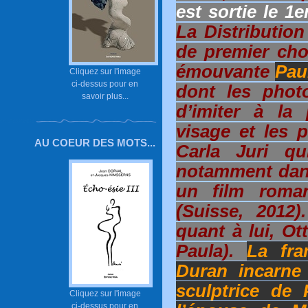
est sortie le 1
La Distribution
de premier cho
émouvante
Pau
Cliquez sur l'image
ci-dessus pour en
dont les phot
savoir plus...
d’imiter à la 
visage et les 
AU COEUR DES MOTS...
Carla Juri qu
notamment dan
un film roman
(Suisse, 2012)
quant à lui, O
Paula).
La fra
Duran incarne 
sculptrice de
Cliquez sur l'image
ci-dessus pour en