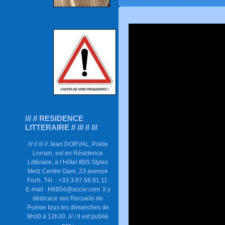
/// // RESIDENCE
LITTERAIRE // /// // ///
/// // /// // Jean DORVAL, Poète
Lorrain, est en Résidence
Littéraire, à l’Hôtel IBIS Styles
Metz Centre Gare, 23 avenue
Foch. Tél. : +33.3.87.66.81.11.
E-mail : H6854@accor.com. Il y
dédicace ses Recueils de
Poésie tous les dimanches de
9h00 à 12h30. /// / Il est publié