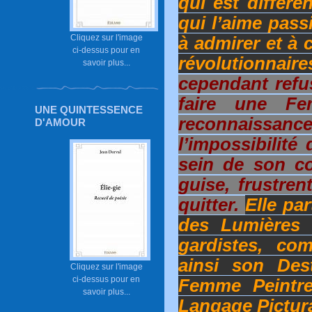
qui est différe
qui l’aime pass
Cliquez sur l'image
à admirer et à
ci-dessus pour en
révolutionnaire
savoir plus...
cependant refu
faire une F
UNE QUINTESSENCE
reconnaissance
D'AMOUR
l’impossibilité
sein de son co
guise, frustren
quitter.
Elle par
des Lumières e
gardistes, co
ainsi son Dest
Cliquez sur l'image
ci-dessus pour en
Femme Peintr
savoir plus...
Langage Pictura