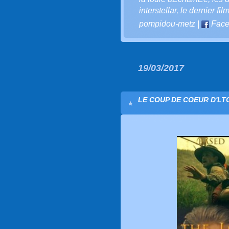
interstellar
,
le dernier fil
pompidou-metz
|
Face
19/03/2017
LE COUP DE COEUR D'LTC