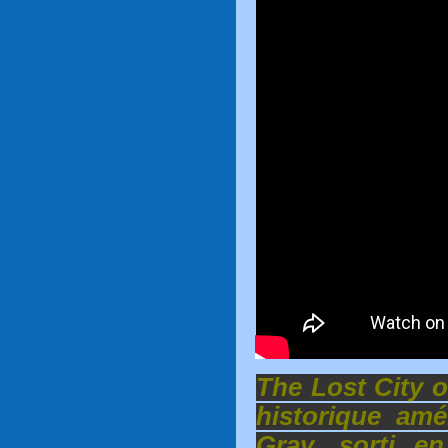
The Lost City o
historique amé
Gray, sorti en