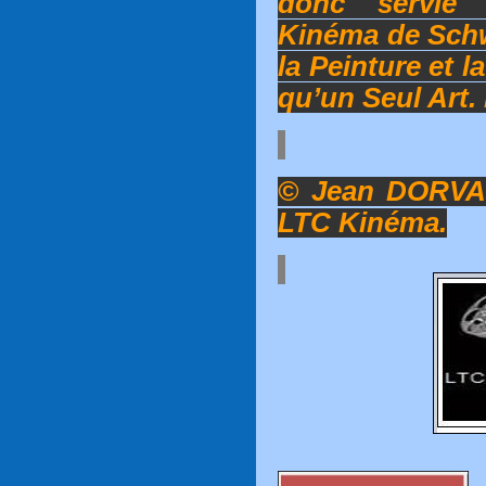
donc servie 
Kinéma de Schw
la Peinture et l
qu’un Seul Art.
© Jean DORVAL
LTC Kinéma.