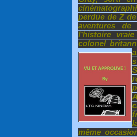
cinématograp
perdue de Z de
aventures de 
l’histoire vra
colonel britan
a
s
r
f
l
même occasion 