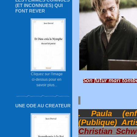
(ET INCONNUES) QUI
FONT REVER
Cliquez sur l'image
ci-dessus pour en
Son futur mari tombe
savoir plus...
UNE ODE AU CREATEUR
. Paula (enf
(Publique) Art
Christian Schw