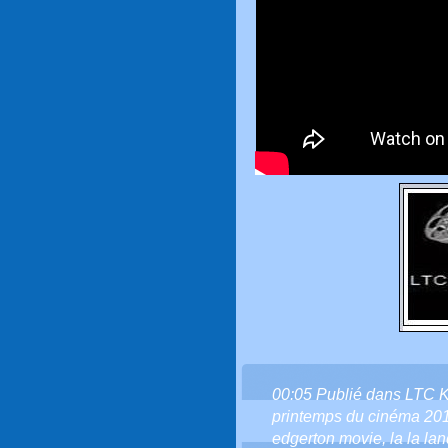
00:05 Publié dans
LTC 
printemps du cinéma 20
edgerton movie
,
la la la