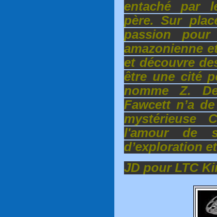
entaché par 
père. Sur pla
passion pour l
amazonienne et 
et découvre des
être une cité p
nomme Z. De 
Fawcett n’a de
mystérieuse Civ
l'amour de s
d’exploration e
JD pour LTC K