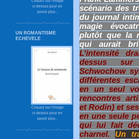
Cliquez sur l'image
scénario des t
ci-dessus pour en
savoir plus...
du journal inti
magie évocatr
UN ROMANTISME
plutôt que la 
ECHEVELE
qui aurait br
L’intensité dr
dessus sur l
Schwochow synt
différentes es
en un seul voy
rencontres art
et Rodin) et se
Cliquez sur l'image
ci-dessus pour en
en une seule pe
savoir plus...
qui lui fait d
charnel.
Un tra