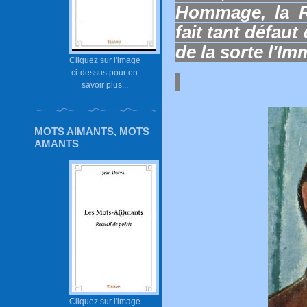
Hommage, la R
fait tant défaut
de la sorte l'Imm
Cliquez sur l'image
ci-dessus pour en
savoir plus...
MOTS AIMANTS, MOTS
AMANTS
Cliquez sur l'image