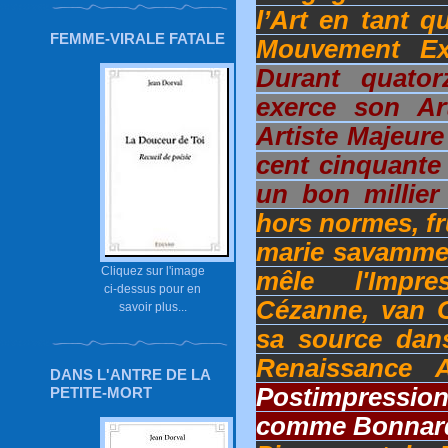
l’Art en tant 
FEMME-VIRALE FATALE
Mouvement Exp
Durant quator
exerce son Ar
Artiste Majeure
cent cinquante 
un bon millie
hors normes, fr
marie savammen
Cliquez sur l'image
mêle l'Impr
ci-dessus pour en
Cézanne, van 
savoir plus...
sa source dans
Renaissance A
DANS L'ANTRE DE LA
Postimpressio
PETITE-MORT
comme Bonnar