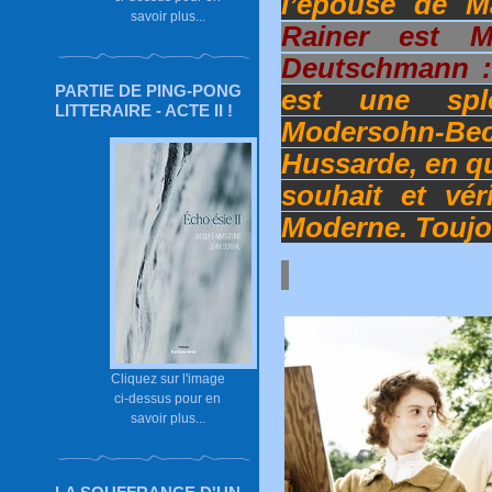
l’épouse de M
savoir plus...
Rainer est M
Deutschmann :
PARTIE DE PING-PONG
est une spl
LITTERAIRE - ACTE II !
Modersohn-Be
Hussarde, en qu
souhait et vér
Moderne. Toujo
Cliquez sur l'image
ci-dessus pour en
savoir plus...