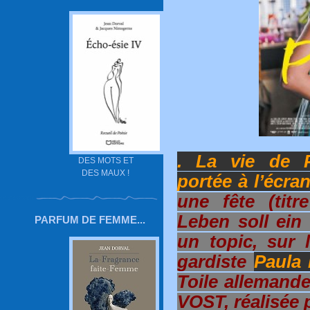
. La vie de 
DES MOTS ET
DES MAUX !
portée à l’écran
une fête (titr
Leben soll ein
PARFUM DE FEMME...
un topic, sur l
gardiste
Paula
Toile allemand
VOST, réalisée