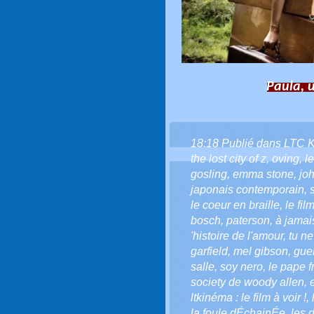
Paula, u
18:18 Publié dans
LTC 
the lost city of z
,
oving
,
le
gosling
,
emma stone
,
jo
japonais contemporain
,
le coeur en braille
,
le fi
bosch
,
paterson
,
à jamai
'histoire de l'amour
,
tu ne
garfield
,
mel gibson
,
gue
salle
,
soy nero
,
le pape f
society de woody allen
,
ltkinéma : le film à voir !
,
la foule dÉchainÉe
,
les 