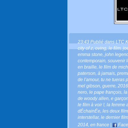
23:43 Publié dans
LTC 
city of z
,
oving
,
le film
,
jo
emma stone
,
john legen
contemporain
,
souvenir l
en braille
,
le film de mic
paterson
,
à jamais
,
premi
de l'amour
,
tu ne tueras p
mel gibson
,
guerre
,
2016
nero
,
le pape françois
,
l
de woody allen
,
e garçon
le film à voir !
,
la femme 
dÉchainÉe
,
les deux fil
interstellar
,
le dernier fil
2014
,
en france
|
Face