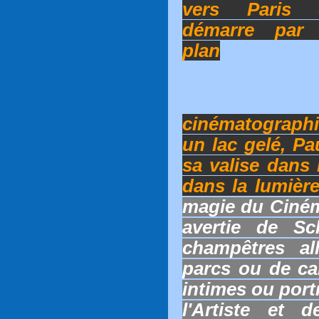
vers Paris 
démarre par
plan
cinématographi
un lac gelé, Pa
sa valise dans 
dans la lumièr
magie du Ciném
avertie de S
champêtres a
parcs ou de ca
intimes ou portr
l'Artiste et 