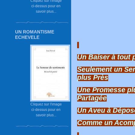
Cliquez sur l'image
ci-dessus pour en
savoir plus...
UN ROMANTISME
ECHEVELE
Un Baiser à tout 
Seulement un Serm
plus Près
Une Promesse plu
Partagée
Cliquez sur l'image
Un Aveu à Dépos
ci-dessus pour en
savoir plus...
Comme un Acompt