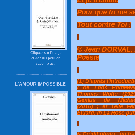
Pour que tu me se
Tout contre Toi !
© Jean DORVAL, l
Cliquez sur l'image
Poésie
ci-dessus pour en
savoir plus...
(1) D’après l'introduct
L'AMOUR IMPOSSIBLE
I de Look Homewar
Thomas Wolfe (1929
Genius de Micha
(2016) ; et Telle F
Éluard, in La Rose pub
© Crédit photo :
unifr