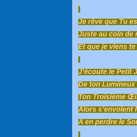
Je rêve que Tu e
Juste au coin de
Et que je viens t
J’écoute le Petit 
De ton Lumineux 
Ton Troisième Œi
Alors s’envolent 
A en perdre le S