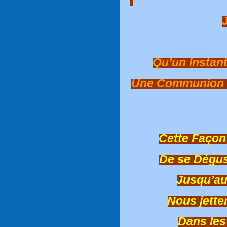
Qu’un Instant 
Une Communion à
Cette Façon
De se Dégus
Jusqu’au
Nous jett
Dans les