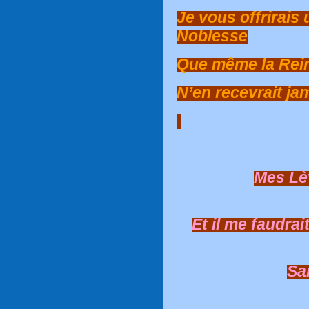
Je vous offrirais 
Noblesse
Que même la Rei
N’en recevrait ja
Mes Lè
Et il me faudrai
San