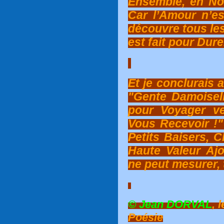
Ensemble, en No
Car l’Amour n’est
découvre tous les
est fait pour Dure
Et je conclurais 
"Gente Damoisell
pour Voyager ve
Vous Recevoir !
Petits Baisers, 
Haute Valeur Ajo
ne peut mesurer, 
© Jean DORVAL
, 
Poésie