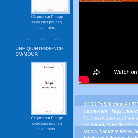
Cliquez sur l'image
ci-dessus pour en
savoir plus...
UNE QUINTESSENCE
D'AMOUR
02:36 Publié dans
A LI
permanent
| Tags :
nue-r
helena noguerra
,
chant d
Cliquez sur l'image
ci-dessus pour en
mendiant
,
isabelle adjan
savoir plus...
tautou
,
l’amante fièvre
,
b