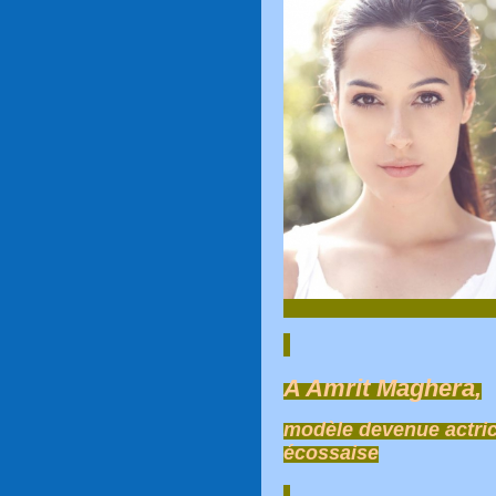
A Amrit Maghera,
modèle devenue actrice
écossaise