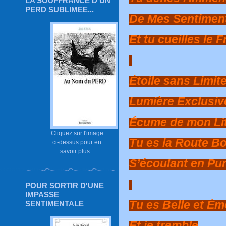
LA SOUFFRANCE D'UN
PERD SUBLIMEE...
De Mes Sentiment
Et tu cueilles le 
Étoile sans Limit
Lumière Exclusiv
Écume de mon Li
Cliquez sur l'image
Tu es la Route Bo
ci-dessus pour en
savoir plus...
S’écoulant en Pu
POUR SORTIR D'UNE
IMPASSE
Tu es Belle et É
SENTIMENTALE
Et je tremble