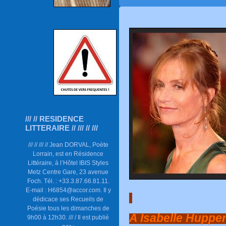
/// // RESIDENCE
LITTERAIRE // /// // ///
/// // /// // Jean DORVAL, Poète
Lorrain, est en Résidence
Littéraire, à l’Hôtel IBIS Styles
Metz Centre Gare, 23 avenue
Foch. Tél. : +33.3.87.66.81.11.
E-mail : H6854@accor.com. Il y
dédicace ses Recueils de
Poésie tous les dimanches de
A Isabelle Hupper
9h00 à 12h30. /// / Il est publié