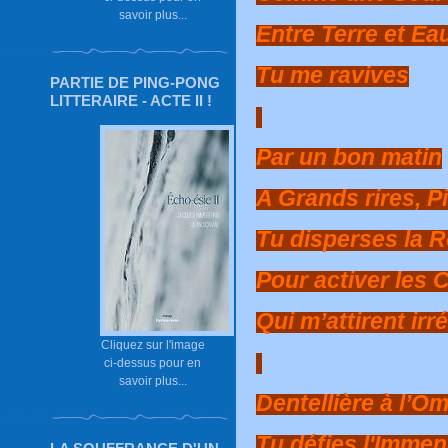
savoir plus...
Entre Terre et Ea
Tu me ravives
PARTIE DE PING-PONG
LITTERAIRE - ACTE II !
Par un bon matin
A Grands rires, P
Tu disperses la 
Pour activer les
Qui m’attirent irr
Cliquez sur l'image
ci-dessus pour en
savoir plus...
Dentellière à l’Om
Tu défies l'Immen