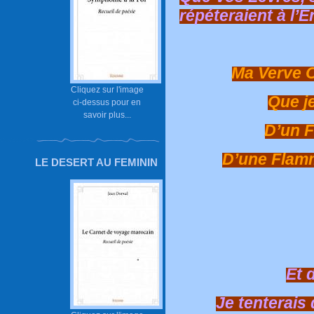
répéteraient à l’E
Ma Verve O
Cliquez sur l'image
Que j
ci-dessus pour en
savoir plus...
D’un F
D’une Flamm
LE DESERT AU FEMININ
Et 
Je tenterais