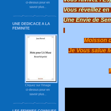
ci-dessus pour en
savoir plus...
Vous réveillez en
Une Envie de Sem
UNE DEDICACE A LA
FEMINITE
Moisson d
Je Vous salue 
Cliquez sur l'image
ci-dessus pour en
savoir plus...
LES FEMMES CONNUES