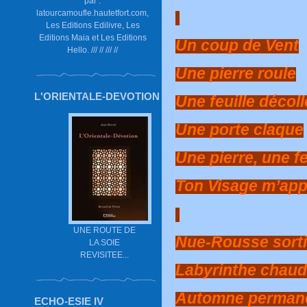
par :
latourcamoufle.hautetfort.com,
Les Editions Edilivre, Les
Editions Maia et Les Editions
Un coup de Vent
Hello. /// // /// //
Une pierre roule
L'ORIENTALE-DEVOTION
Une feuille décoll
Une porte claque
Une pierre, une fe
Ton Visage m’appa
UNE ROUTE DE
Nue-Rousse sortie
LA SOIE
REVISITEE...
Labyrinthe chaud
Automne perman
ECHO-ESIE IV