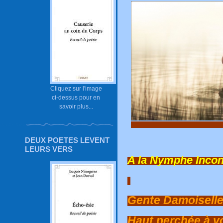
Cliquez sur l'image
ci-dessus pour en
savoir plus...
DEUX POETES LEVENT
LEURS VERS
A la Nymphe Incon
Gente Damoiselle
Haut perchée à v