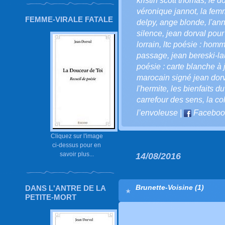
kristin scott thomas
,
le d
véronique jannot
,
la fem
FEMME-VIRALE FATALE
delpy
,
ange blonde
,
l'an
silence
,
jean dorval pour
lorrain
,
ltc poésie : homma
passage
,
jean bereski-la
poésie : carte blanche à 
marocain signé jean dor
l'hermite
,
les bienfaits du
carrefour des sens
,
la co
l’envoleuse
|
Faceboo
Cliquez sur l'image
ci-dessus pour en
savoir plus...
14/08/2016
Brunette-Voisine (1)
DANS L'ANTRE DE LA
PETITE-MORT