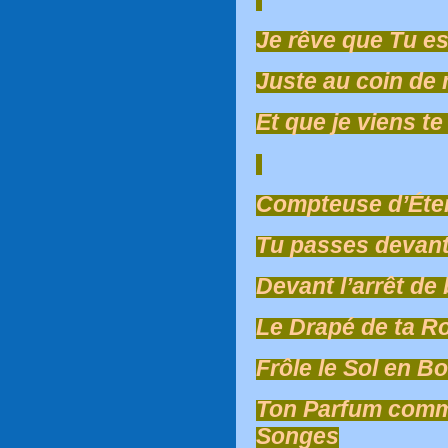
Je rêve que Tu e
Juste au coin de
Et que je viens t
Compteuse d’Éter
Tu passes devant
Devant l’arrêt de
Le Drapé de ta R
Frôle le Sol en B
Ton Parfum comm
Songes