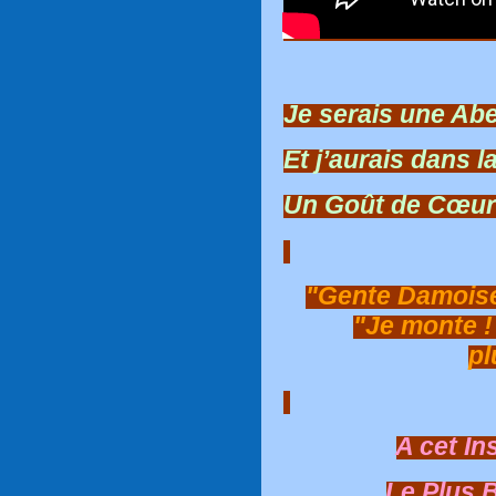
Je serais une Abe
Et j’aurais dans 
Un Goût de Cœur
"Gente Damoisel
"Je monte !
pl
A cet In
Le Plus 