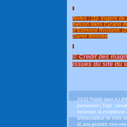
Notes : (1)- Inspiré d
balcon dans Cyrano d
d’Edmond Rostand. (2)
Durée Illimitée
© Crédit des magni
issues du site du s
23:52 Publié dans
A LI
permanent
| Tags :
danak
inconnue
,
la compteuse d
ambassadeur de notre a
lit
,
ana girardot
,
mon elle