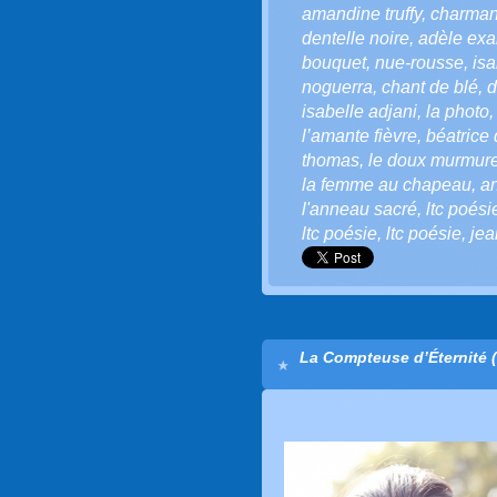
amandine truffy
,
charman
dentelle noire
,
adèle exa
bouquet
,
nue-rousse
,
isa
noguerra
,
chant de blé
,
d
isabelle adjani
,
la photo
l’amante fièvre
,
béatrice 
thomas
,
le doux murmure
la femme au chapeau
,
an
l'anneau sacré
,
ltc poési
ltc poésie
,
ltc poésie
,
jea
La Compteuse d’Éternité (