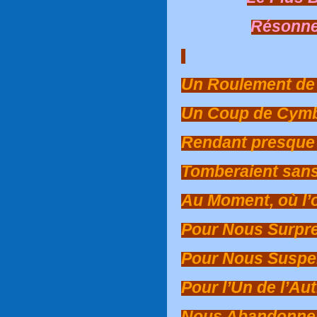
Résonne
Un Roulement de
Un Coup de Cym
Rendant presque
Tomberaient sans
Au Moment, où l’o
Pour Nous Surpr
Pour Nous Suspe
Pour l’Un de l’Au
Nous Abandonner 