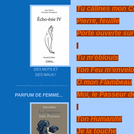
Tu câlines mon C
Pierre, feuille
Porte ouverte sur
Tu m’éblouis
Ton Feu m’envel
DES MOTS ET
DES MAUX !
Ô mon Flambeau
Moi, le Passeur d
PARFUM DE FEMME...
Ton Humanité
Je la touche