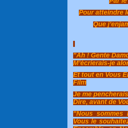
Par le
Pour atteindre 
Que j’enja
"Ah ! Gente Damoi
M’écrierais-je alo
Et tout en Vous 
Film
Je me pencherais
Dire, avant de V
"Nous sommes l
Vous le souhait