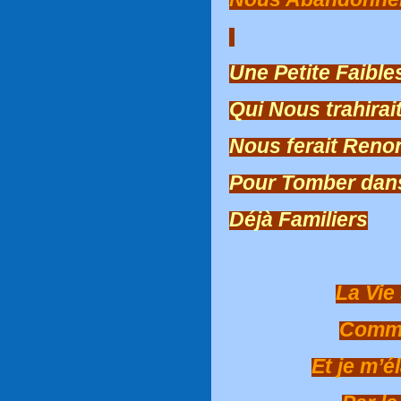
Une Petite Faibl
Qui Nous trahirai
Nous ferait Reno
Pour Tomber dan
Déjà Familiers
La Vie
Comme
Et je m’