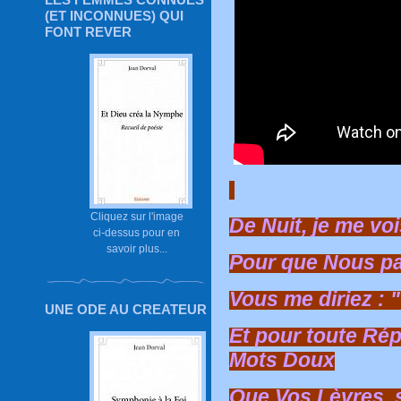
(ET INCONNUES) QUI
FONT REVER
Cliquez sur l'image
De Nuit, je me vo
ci-dessus pour en
savoir plus...
Pour que Nous pa
Vous me diriez : 
UNE ODE AU CREATEUR
Et pour toute Rép
Mots Doux
Que Vos Lèvres, 