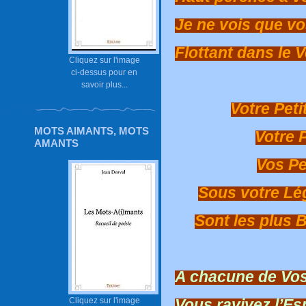
Je ne vois que v
Flottant dans le 
Cliquez sur l'image
ci-dessus pour en
savoir plus...
Votre Peti
MOTS AIMANTS, MOTS
Votre 
AMANTS
Vos Pe
Sous votre Lé
Sont les plus 
A chacune de Vos
Vous ravivez l’Es
Cliquez sur l'image