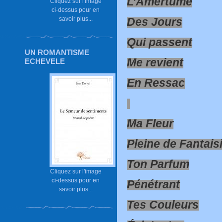
L’Amertume
Cliquez sur l'image
ci-dessus pour en
savoir plus...
Des Jours
Qui passent
UN ROMANTISME
Me revient
ECHEVELE
En Ressac
Ma Fleur
Pleine de Fantais
Ton Parfum
Cliquez sur l'image
ci-dessus pour en
Pénétrant
savoir plus...
Tes Couleurs