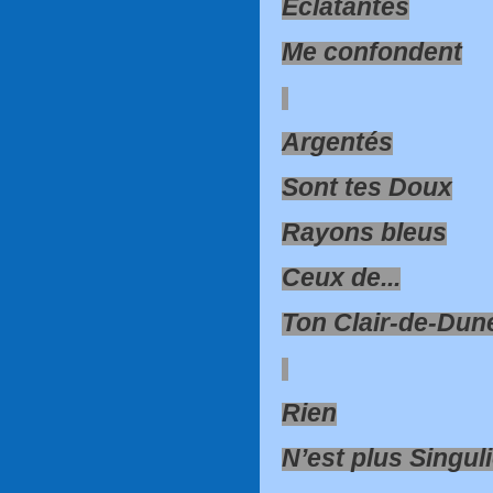
Éclatantes
Me confondent
Argentés
Sont tes Doux
Rayons bleus
Ceux de...
Ton Clair-de-Dun
Rien
N’est plus Singuli