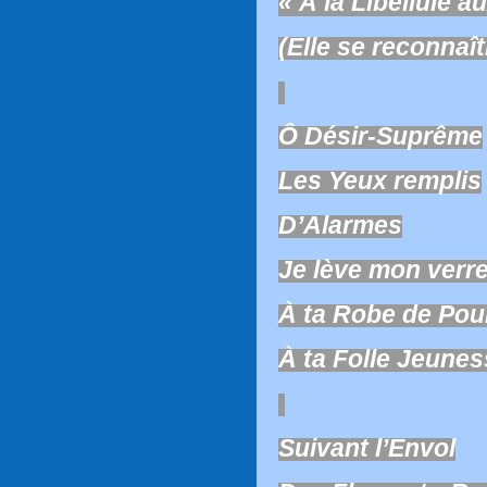
«
À la Libellule a
(Elle se reconnaîtr
Ô Désir-Suprême
Les Yeux remplis
D’Alarmes
Je lève mon verr
À ta Robe de Pou
À ta Folle Jeune
Suivant l’Envol