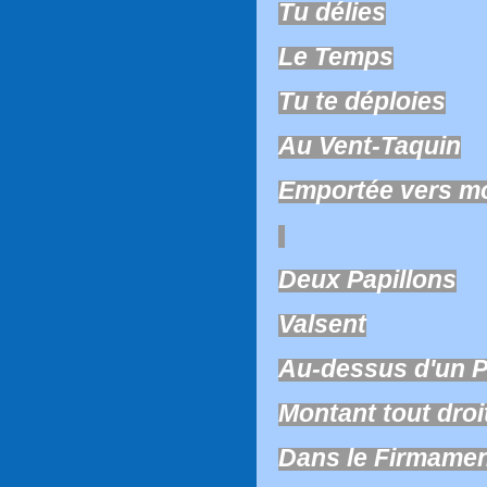
Tu délies
Le Temps
Tu te déploies
Au Vent-Taquin
Emportée vers m
Deux Papillons
Valsent
Au-dessus d'un P
Montant tout droi
Dans le Firmame