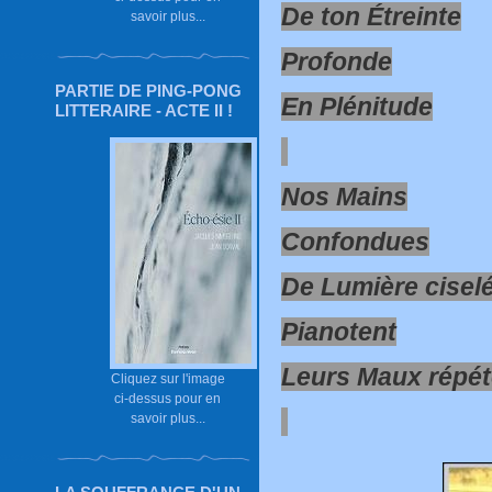
De ton Étreinte
savoir plus...
Profonde
PARTIE DE PING-PONG
En Plénitude
LITTERAIRE - ACTE II !
Nos Mains
Confondues
De Lumière cisel
Pianotent
Leurs Maux répé
Cliquez sur l'image
ci-dessus pour en
savoir plus...