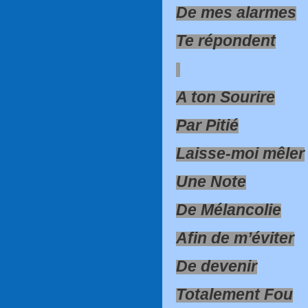
De mes alarmes
Te répondent
A ton Sourire
Par Pitié
Laisse-moi mêler
Une Note
De Mélancolie
Afin de m’éviter
De devenir
Totalement Fou