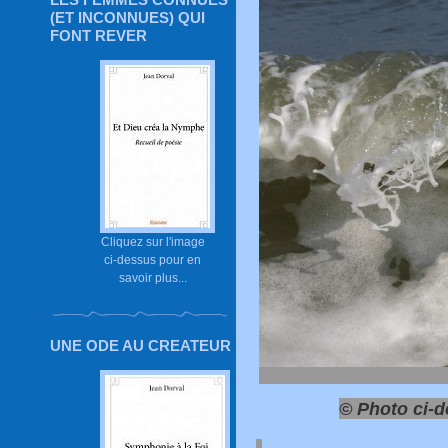
(ET INCONNUES) QUI
FONT REVER
Cliquez sur l'image
ci-dessus pour en
savoir plus...
UNE ODE AU CREATEUR
© Photo ci-d