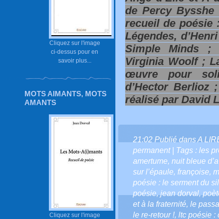
de Percy Bysshe S
recueil de poésie
Légendes, d’Henri
Cliquez sur l'image
Simple Minds ;
ci-dessus pour en
Virginia Woolf ; 
savoir plus...
œuvre pour soli
d’Hector Berlioz 
MOTS AIMANTS, MOTS
réalisé par David 
AMANTS
21:02 Publié dans
A LI
permanent
| Tags :
les p
amertume
,
nuit bleue d’a
sur l’épaule
,
françoise
,
m
poésie : le serment du si
poésie
,
jean dorval
,
poèt
et à la fraternité
,
le pass
le re-retour !
,
ltc poésie :
Cliquez sur l'image