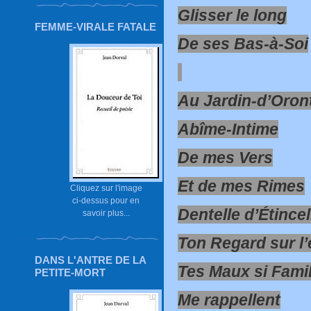
Glisser le long
FEMME-VIRALE FATALE
De ses Bas-à-Soi
Au Jardin-d’Oron
Abîme-Intime
De mes Vers
Et de mes Rimes
Cliquez sur l'image
ci-dessus pour en
Dentelle d’Étincel
savoir plus...
Ton Regard sur l’
DANS L'ANTRE DE LA
Tes Maux si Famil
PETITE-MORT
Me rappellent