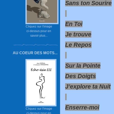
Sans ton Sourire
En Toi
Cliquez sur l'image
ci-dessus pour en
Je trouve
savoir plus...
Le Repos
AU COEUR DES MOTS...
Sur la Pointe
Des Doigts
J’explore ta Nuit
Enserre-moi
Cliquez sur l'image
ci-dessus pour en