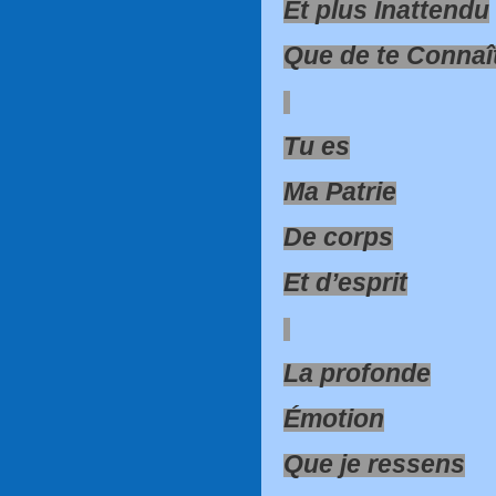
Et plus Inattendu
Que de te Connaî
Tu es
Ma Patrie
De corps
Et d’esprit
La profonde
Émotion
Que je ressens