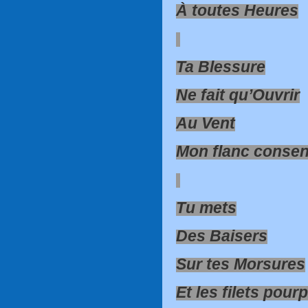
À toutes Heures
Ta Blessure
Ne fait qu’Ouvrir
Au Vent
Mon flanc consen
Tu mets
Des Baisers
Sur tes Morsures
Et les filets pour