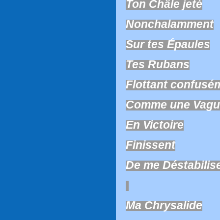
Ton Châle jeté
Nonchalamment
Sur tes Épaules
Tes Rubans
Flottant confusé
Comme une Vagu
En Victoire
Finissent
De me Déstabilis
Ma Chrysalide