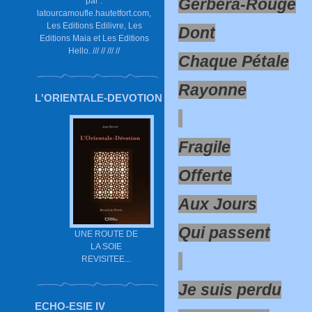
Gerbera-Rouge
par :
latourcamoufle.hautetfort.com,
Les Editions Edilivre, Les
Dont
Editions Maia et Les Editions
Hello. /// // /// //
Chaque Pétale
Rayonne
L'ORIENTALE-DEVOTION
Fragile
Offerte
Aux Jours
Qui passent
UNE ROUTE DE
LA SOIE
REVISITEE...
Je suis perdu
ECHO-ESIE IV