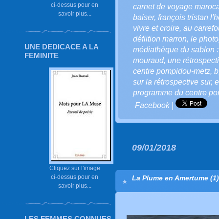
ci-dessus pour en
carnet de voyage maroca
savoir plus...
baiser
,
françois tristan l'
vivre et croire
,
au carrefo
défiition marron
,
le phot
UNE DEDICACE A LA
médiathèque du sablon : 
FEMINITE
mouraud
,
une rétrospect
centre pompidou-metz
,
b
sur la rétrospective sur
,
e
programme du centre p
Facebook
|
09/01/2018
Cliquez sur l'image
ci-dessus pour en
La Plume en Amertume (1)
savoir plus...
LES FEMMES CONNUES