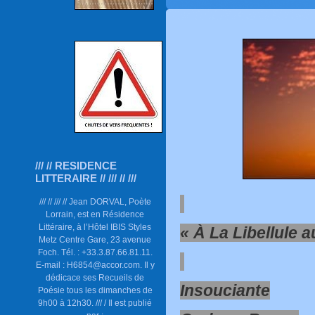
/// // RESIDENCE
LITTERAIRE // /// // ///
/// // /// // Jean DORVAL, Poète
Lorrain, est en Résidence
Littéraire, à l’Hôtel IBIS Styles
«
À La Libellule a
Metz Centre Gare, 23 avenue
Foch. Tél. : +33.3.87.66.81.11.
E-mail : H6854@accor.com. Il y
dédicace ses Recueils de
Insouciante
Poésie tous les dimanches de
9h00 à 12h30. /// / Il est publié