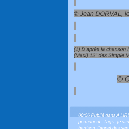
© Jean DORVAL, le
(1) D’après la chanso
(Maxi) 12" des Simple 
© C
00:06 Publié dans
A LI
permanent
| Tags :
je vi
harrison
,
l’appel des sen