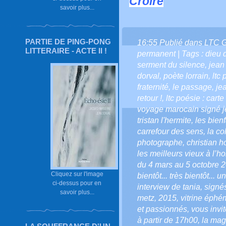
Croire
savoir plus...
PARTIE DE PING-PONG
16:55 Publié dans
LTC 
LITTERAIRE - ACTE II !
permanent
| Tags :
dieu 
serment du silence
,
jean
dorval
,
poète lorrain
,
ltc
fraternité
,
le passage
,
je
retour !
,
ltc poésie : cart
voyage marocain signé j
tristan l'hermite
,
les bienf
carrefour des sens
,
la co
photographe
,
christian 
les meilleurs vieux à l’h
du 4 mars au 5 octobre 
Cliquez sur l'image
bientôt... très bientôt... 
ci-dessus pour en
interview de tania
,
signés
savoir plus...
metz
,
2015
,
vitrine éphé
et passionnés
,
vous invi
à partir de 17h00
,
la mag