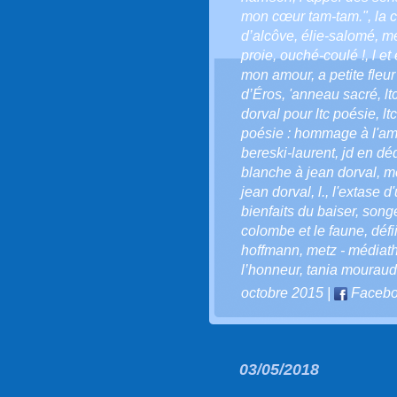
mon cœur tam-tam."
,
la 
d’alcôve
,
élie-salomé
,
mé
proie
,
ouché-coulé !
,
l et 
mon amour
,
a petite fleu
d’Éros
,
'anneau sacré
,
lt
dorval pour ltc poésie
,
lt
poésie : hommage à l'amiti
bereski-laurent
,
jd en dé
blanche à jean dorval
,
me
jean dorval
,
l.
,
l'extase d
bienfaits du baiser
,
song
colombe et le faune
,
défi
hoffmann
,
metz - médiath
l’honneur
,
tania mouraud
octobre 2015
|
Faceb
03/05/2018