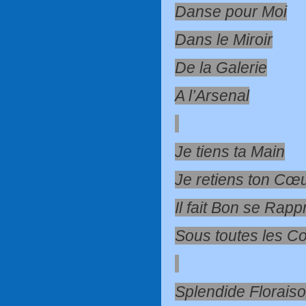
Danse pour Moi
Dans le Miroir
De la Galerie
A l’Arsenal
Je tiens ta Main
Je retiens ton Cœ
Il fait Bon se Rap
Sous toutes les C
Splendide Florais