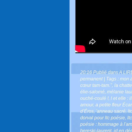
20:16 Publié dans
A LI
permanent
| Tags :
mon 
cœur tam-tam."
,
la chatt
élie-salomé
,
mélanie lau
ouché-coulé !
,
l et elle : il
amour
,
a petite fleur Écar
d’Éros
,
'anneau sacré
,
lt
dorval pour ltc poésie
,
lt
poésie : hommage à l'amiti
bereski-laurent
,
jd en dé