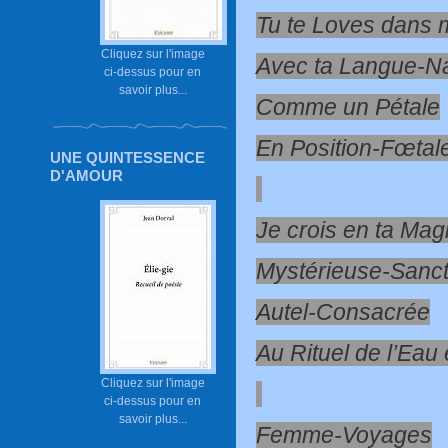
Tu te Loves dans
Cliquez sur l'image
Avec ta Langue-Na
ci-dessus pour en
savoir plus...
Comme un Pétale
En Position-Fœtal
UNE QUINTESSENCE
D'AMOUR
Je crois en ta Mag
Mystérieuse-Sanct
Autel-Consacrée
Au Rituel de l’Eau
Cliquez sur l'image
ci-dessus pour en
savoir plus...
Femme-Voyages