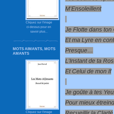
M’Ensoleillent
Cliquez sur l'image
ci-dessus pour en
Je Flotte dans ton 
savoir plus...
Et ma Lyre en con
MOTS AIMANTS, MOTS
Presque…
AMANTS
L’Instant de ta Ro
Et Celui de mon If
Je goûte à tes Ye
Pour mieux étreind
Recueillir la Clarté
Cliquez sur l'image