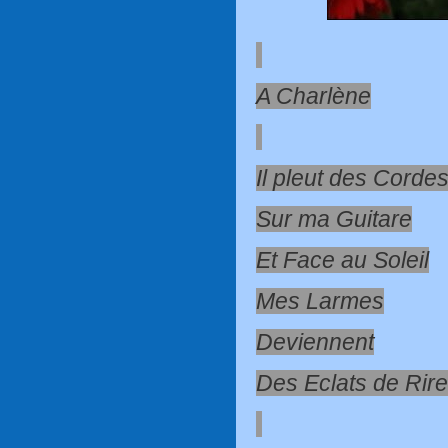
A Charlène
Il pleut des Corde
Sur ma Guitare
Et Face au Soleil
Mes Larmes
Deviennent
Des Eclats de Rire