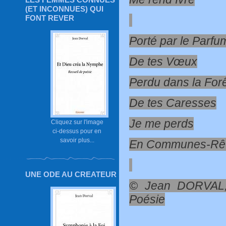
(ET INCONNUES) QUI
FONT REVER
Porté par le Parfu
De tes Vœux
Perdu dans la For
De tes Caresses
Je me perds
Cliquez sur l'image
ci-dessus pour en
savoir plus...
En Communes-Rêv
UNE ODE AU CREATEUR
© Jean DORVAL,
Poésie