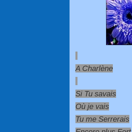
A Charlène
Si Tu savais
Où je vais
Tu me Serrerais
Encore plus Fort