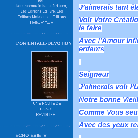
par :
J’aimerais tant él
latourcamoufle.hautetfort.com,
Les Editions Edilivre, Les
Editions Maia et Les Editions
Voir Votre Créat
Hello. /// // /// //
le faire
Avec l’Amour infi
L'ORIENTALE-DEVOTION
enfants
Seigneur
J’aimerais voir l’
Notre bonne Vieil
UNE ROUTE DE
LA SOIE
Comme Vous seul 
REVISITEE...
Avec des yeux re
ECHO-ESIE IV