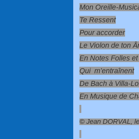
Mon Oreille-Music
Te Ressent
Pour accorder
Le Violon de ton 
En Notes Folles e
Qui m’entraînent
De Bach à Villa-L
En Musique de C
© Jean DORVAL, le