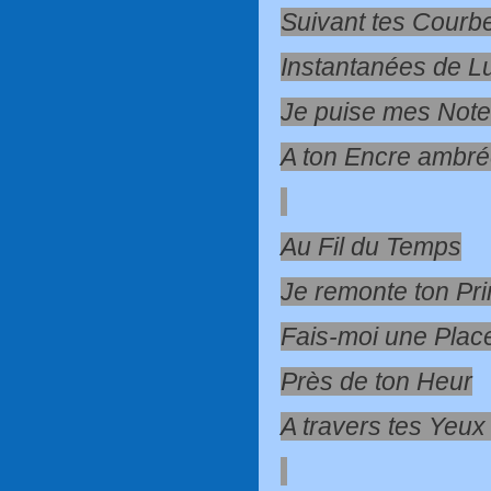
Suivant tes Courb
Instantanées de L
Je puise mes Note
A ton Encre ambré
Au Fil du Temps
Je remonte ton Pr
Fais-moi une Plac
Près de ton Heur
A travers tes Yeux 