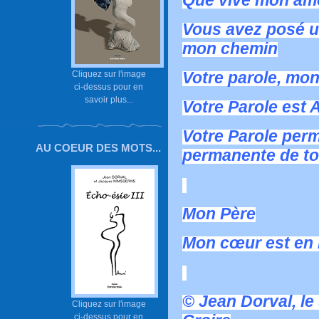
Que vive mon âme
Vous avez posé u
mon chemin
Votre parole, mon
Cliquez sur l'image
ci-dessus pour en
savoir plus...
Votre Parole est 
Votre Parole perm
AU COEUR DES MOTS...
permanente de to
Mon Père
Mon cœur est en P
© Jean Dorval, le
Cliquez sur l'image
ci-dessus pour en