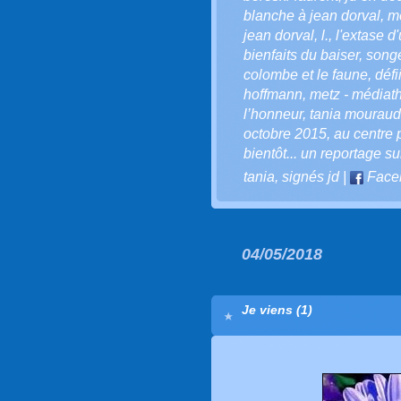
blanche à jean dorval
,
me
jean dorval
,
l.
,
l'extase d
bienfaits du baiser
,
song
colombe et le faune
,
défi
hoffmann
,
metz - médiath
l’honneur
,
tania mouraud
octobre 2015
,
au centre
bientôt... un reportage su
tania
,
signés jd
|
Face
04/05/2018
Je viens (1)