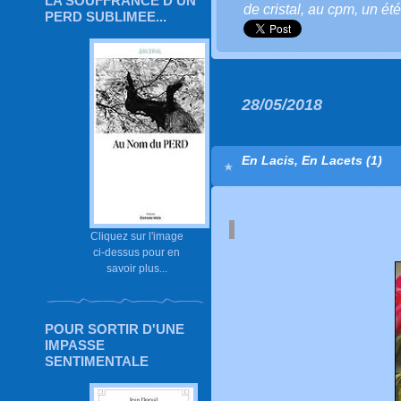
LA SOUFFRANCE D'UN
de cristal
,
au cpm
,
un été
PERD SUBLIMEE...
28/05/2018
En Lacis, En Lacets (1)
Cliquez sur l'image
ci-dessus pour en
savoir plus...
POUR SORTIR D'UNE
IMPASSE
SENTIMENTALE