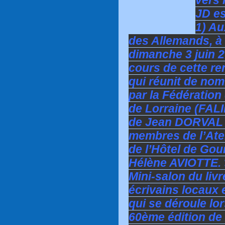
JD es
1) Au
des Allemands, à 
dimanche 3 juin 2
cours de cette ren
qui réunit de no
par la Fédération
de Lorraine (FALI
de Jean DORVAL e
membres de l’Atel
de l’Hôtel de Gou
Hélène AVIOTTE. >
Mini-salon du liv
écrivains locaux 
qui se déroule lor
60ème édition de 