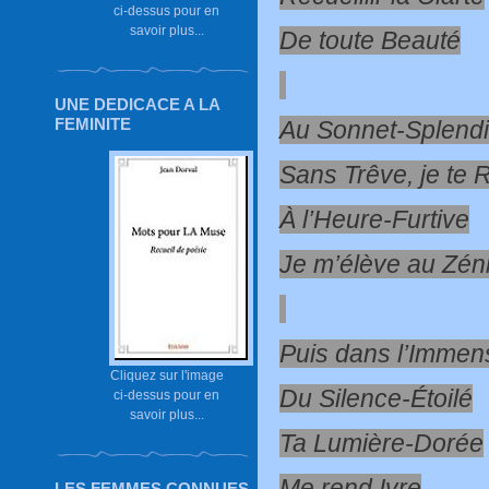
ci-dessus pour en
savoir plus...
De toute Beauté
UNE DEDICACE A LA
FEMINITE
Au Sonnet-Splend
Sans Trêve, je te 
À l’Heure-Furtive
Je m’élève au Zéni
Puis dans l’Immens
Cliquez sur l'image
Du Silence-Étoilé
ci-dessus pour en
savoir plus...
Ta Lumière-Dorée
Me rend Ivre
LES FEMMES CONNUES