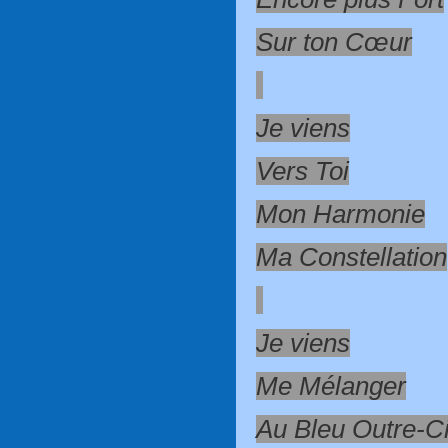
Sur ton Cœur
Je viens
Vers Toi
Mon Harmonie
Ma Constellation
Je viens
Me Mélanger
Au Bleu Outre-Ci