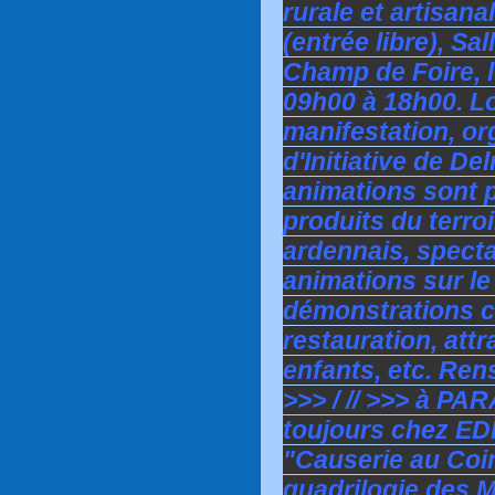
rurale et artisan
(entrée libre), Sa
Champ de Foire, l
09h00 à 18h00. L
manifestation, or
d'Initiative de D
animations sont 
produits du terro
ardennais, specta
animations sur le
démonstrations cu
restauration, attr
enfants, etc. Ren
>>> / // >>> à PA
toujours chez ED
"Causerie au Coin
quadrilogie des M