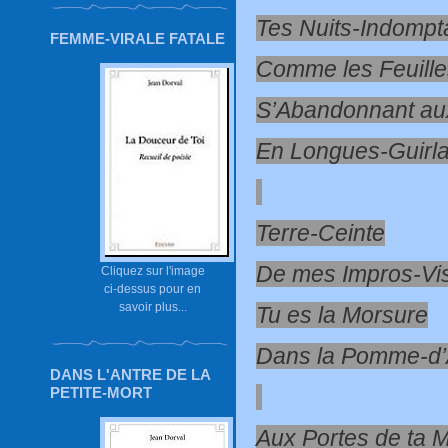
Tes Nuits-Indompt
FEMME-VIRALE FATALE
Comme les Feuill
S’Abandonnant au
En Longues-Guirl
Terre-Ceinte
De mes Impros-Vi
Cliquez sur l'image
ci-dessus pour en
savoir plus...
Tu es la Morsure
Dans la Pomme-d
DANS L'ANTRE DE LA
PETITE-MORT
Aux Portes de ta M