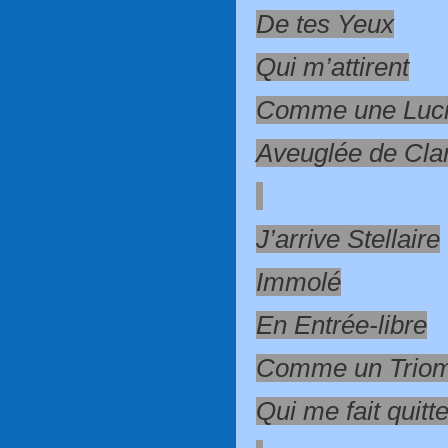
De tes Yeux
Qui m’attirent
Comme une Luci
Aveuglée de Cla
J’arrive Stellaire
Immolé
En Entrée-libre
Comme un Trio
Qui me fait quitte