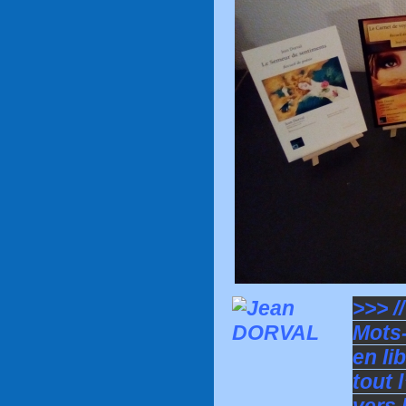
>>> /
Mots-
en li
tout 
vers 