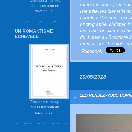
Cliquez sur l'image
marocain signé jean dor
ci-dessus pour en
l'hermite
,
les bienfaits du
savoir plus...
carrefour des sens
,
la co
photographe
,
christian 
les meilleurs vieux à l’h
UN ROMANTISME
ECHEVELE
du 4 mars au 5 octobre 
bientôt... très bientôt... 
Facebook
|
20/05/2018
LES RENDEZ-VOUS DORVA
Cliquez sur l'image
ci-dessus pour en
savoir plus...