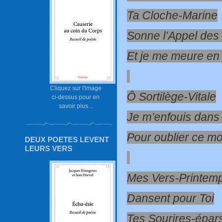
Ta Cloche-Marine
Sonne l’Appel des
Et je me meure en 
Cliquez sur l'image
Ô Sortilège-Vitale
ci-dessus pour en
savoir plus...
Je m’enfouis dans 
Pour oublier ce m
DEUX POETES LEVENT
LEURS VERS
Mes Vers-Printem
Dansent pour Toi
Tes Sourires-épar