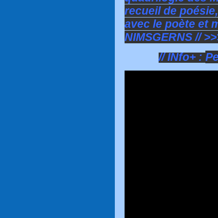
recueil de poésie,
avec le poète et 
NIMSGERNS // >>
// INfo+ :
Pe