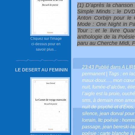
(1) D’après la chanson
Simple Minds ; le DVD 
Anton Corbijn pour le
Mode : One Night in Pa
Tour ; et le livre Qu
anthologie de la Poési
Cliquez sur l'image
paru au Cherche Midi, Po
ci-dessus pour en
savoir plus...
23:43 Publié dans
A LI
LE DESERT AU FEMININ
permanent
| Tags :
en la
maux-doux…
,
mon cœur 
nuit
,
fumée-d’alcôve
,
éli
l’aigle est la proie
,
ouché
sms
,
à demain mon amo
nuit de psyché et d’Éros
silence
,
jean dorval pour
lorrain
,
ltc poésie : homma
passage
,
jean bereski-la
poésie : carte blanche à 