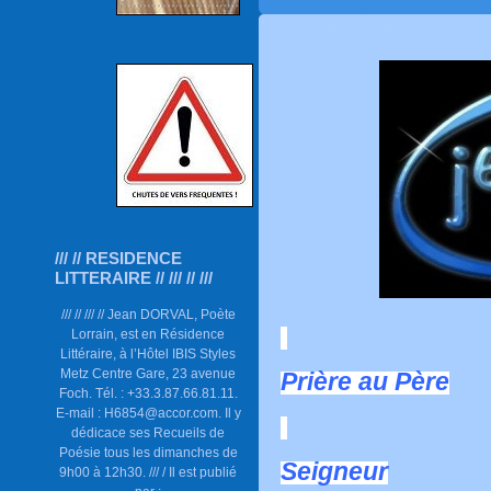
/// // RESIDENCE
LITTERAIRE // /// // ///
/// // /// // Jean DORVAL, Poète
Lorrain, est en Résidence
Littéraire, à l’Hôtel IBIS Styles
Metz Centre Gare, 23 avenue
Prière au Père
Foch. Tél. : +33.3.87.66.81.11.
E-mail : H6854@accor.com. Il y
dédicace ses Recueils de
Poésie tous les dimanches de
Seigneur
9h00 à 12h30. /// / Il est publié